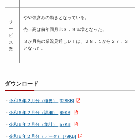
やや強含みの動きとなっている。
サ
ー
売上高は前年同月比３．９％増となった。
ビ
３か月先の業況見通しＤＩは、２８．１から２７．３
ス
となった。
業
ダウンロード
・
令和６年２月分（概要） [328KB]
・
令和６年２月分（詳細） [99KB]
・
令和６年２月分（集計） [57KB]
・
令和６年２月分（データ） [79KB]