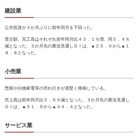
建設業
公共投資が３か月ぶりに前年同月を下回った。
受注額、完工高はそれぞれ前年同月比４３．１％増、同５．４％
減となった。３か月先の業況見通しＤＩは、▲２５．０から▲１
８．８となった。
小売業
惣菜や白物家電等の売れ行きが底堅く推移している。
売上高は前年同月比０．６％減となった。３か月先の業況見通し
ＤＩは、▲５１．９から▲４４．４となった。
サービス業