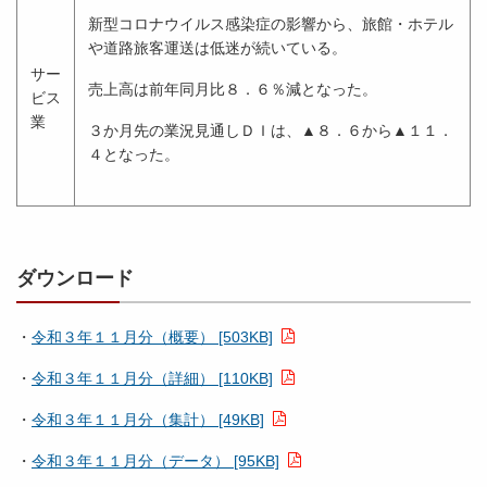
新型コロナウイルス感染症の影響から、旅館・ホテル
や道路旅客運送は低迷が続いている。
サー
売上高は前年同月比８．６％減となった。
ビス
業
３か月先の業況見通しＤＩは、▲８．６から▲１１．
４となった。
ダウンロード
・
令和３年１１月分（概要） [503KB]
・
令和３年１１月分（詳細） [110KB]
・
令和３年１１月分（集計） [49KB]
・
令和３年１１月分（データ） [95KB]