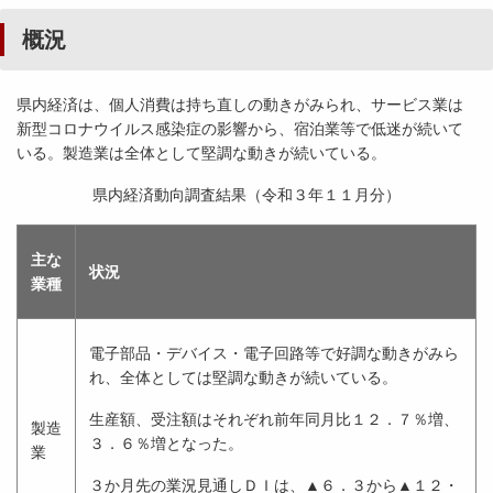
概況
県内経済は、個人消費は持ち直しの動きがみられ、サービス業は
新型コロナウイルス感染症の影響から、宿泊業等で低迷が続いて
いる。製造業は全体として堅調な動きが続いている。
県内経済動向調査結果（令和３年１１月分）
主な
状況
業種
電子部品・デバイス・電子回路等で好調な動きがみら
れ、全体としては堅調な動きが続いている。
生産額、受注額はそれぞれ前年同月比１２．７％増、
製造
３．６％増となった。
業
３か月先の業況見通しＤＩは、▲６．３から▲１２・