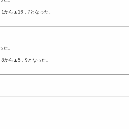
．1から▲16．7となった。
った。
．8から▲5．9となった。