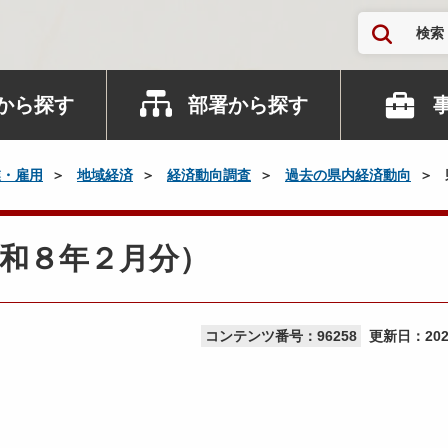
検索
から探す
部署から探す
業・雇用
地域経済
経済動向調査
過去の県内経済動向
和８年２月分）
コンテンツ番号：96258
更新日：
20