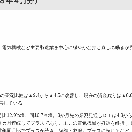
８年４月分）
、電気機械など主要製造業を中心に緩やかな持ち直しの動きが
況比較は▲9.4から▲4.5に改善し、現在の資金繰りは▲8.8か
改善している。
.9%増、同16.7％増。3か月先の業況見通しＤＩは4.3から
０カ月連続してプラスであり、主力の電気機械が好調を維持し
前年同月比でプラスが続き、繊維・衣服もプラスに転じるなど