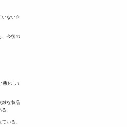
ていない企
も、今後の
0と悪化して
複雑な製品
ある。
れている。