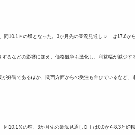
10.1％の増となった。3か月先の業況見通しＤＩは17.6から3
するなどの影響に加え、価格競争も激化し、利益幅が減少す
が好調であるほか、関西方面からの受注も伸びているなど、
10.1％の増。3か月先の業況見通しＤＩは0.0から8.3と好