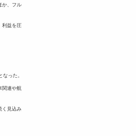
ほか、フル
、利益を圧
5となった。
車関連や航
続く見込み