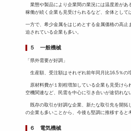
業態や製品により企業間の業況には温度差がある
稼働が続く企業も見受けられるなど、全体として
一方で、希少金属をはじめとする金属価格の高止
迫されている企業も多い。
５ 一般機械
「県外需要が好調」
生産額、受注額はそれぞれ前年同月比16.5％の増、
原材料費が１割程増加している企業も見受けられ
空機関連など、民需を中心に引き合いが途切れな
既存の取引が好調な企業、新たな取引先を開拓し
の企業も多いことから、今後も堅調に推移すると
６ 電気機械