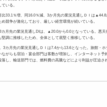
している。
.1％増、同16.0％減、3か月先の業況見通しＤＩは▲44.8か
ため競争が激化しており、厳しい経営環境が続いている。
カ月先の業況見通しDIは、▲20.0から0.0となっている。悪
も堅調に推移したため、全体として底堅く推移している。
3カ月先の業況見通しＤＩは7.4から13.6となった。旅館・
いながらも宿泊・宴会部門は客数が増加し、インターネット予
段落し、輸送部門では、燃料費の高騰などにより利益が圧迫さ