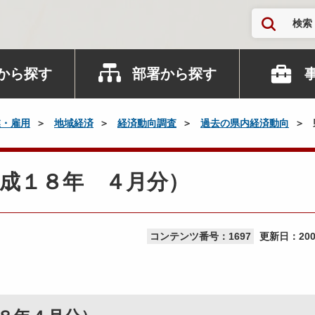
検索
から探す
部署から探す
業・雇用
地域経済
経済動向調査
過去の県内経済動向
成１８年 ４月分）
コンテンツ番号：1697
更新日：
20