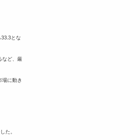
3.3とな
るなど、厳
市場に動き
転した。