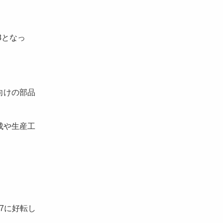
8となっ
向けの部品
成や生産工
7に好転し