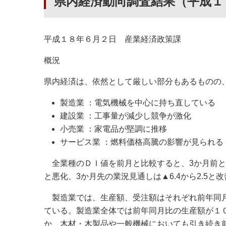
県内経済動向調査結果（平成１
平成１８年６月２日 産業経済政策課
概況
県内経済は、依然として厳しい部分もあるものの
製造業 ：電気機械を中心に持ち直している
建設業 ：工事量が減少し競争が激化
小売業 ：家電品が堅調に推移
サービス業 ：燃料価格高騰の影響が見られる
全業種のＤＩ値を前月と比較すると、3か月前との業
と悪化、3か月先の業況見通しは▲6.4から2.5と
製造業では、生産額、受注額はそれぞれ前年同月比12
ている。製造業全体では前年同月比の生産額が１
か、木材・木製品や一般機械においても引き続き