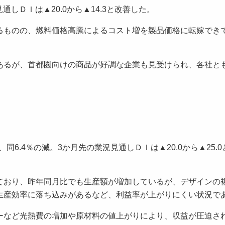
しＤＩは▲20.0から▲14.3と改善した。
ものの、燃料価格高騰によるコスト増を製品価格に転嫁でき
るが、首都圏向けの商品が好調な企業も見受けられ、各社と
6.4％の減。3か月先の業況見通しＤＩは▲20.0から▲25.
おり、昨年同月比でも生産額が増加しているが、デザインの
生産効率に落ち込みがあるなど、利益率が上がりにくい状況で
など光熱費の増加や原材料の値上がりにより、収益が圧迫さ