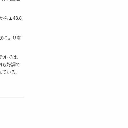
ら▲43.8
天候により客
ホテルでは、
約も好調で
れている。