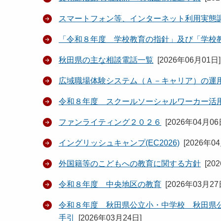
スマートフォン等、インターネット利用実態
「令和８年度 学校教育の指針」及び「学校
秋田県の主な相談電話一覧
[
2026年06月01日
]
広域職場体験システム（Ａ－キャリア）の運
令和８年度 スクールソーシャルワーカー活
ファンライティング２０２６
[
2026年04月0
イングリッシュキャンプ(EC2026)
[
2026年0
外国籍等のこどもへの教育に関する方針
[
20
令和８年度 中央地区の教育
[
2026年03月2
令和８年度 秋田県公立小・中学校 秋田県
手引
[
2026年03月24日
]