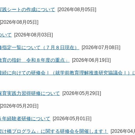
実践シートの作成について
[
2026年08月05日
]
[
2026年08月05日
]
ついて
[
2026年08月03日
]
修指定一覧について（７月８日現在）
[
2026年07月08日
]
教育の指針 令和８年度の重点」
[
2026年06月19日
]
接続に向けての研修会Ⅰ（就学前教育理解推進研究協議会Ⅰ）
保育実践力習得研修について
[
2026年05月29日
]
[
2026年05月20日
]
５年経験者研修について
[
2026年05月01日
]
架け橋プログラム」に関する研修会を開催します！
[
2026年04