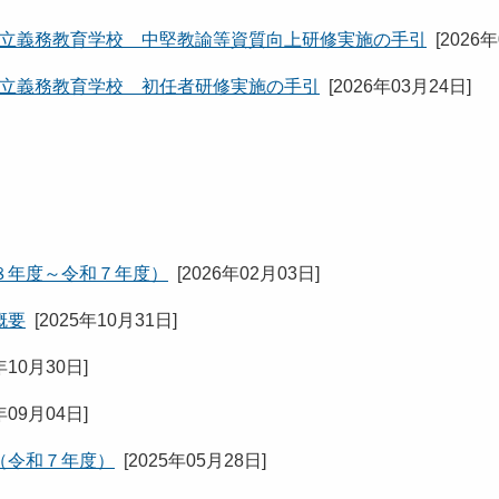
公立義務教育学校 中堅教諭等資質向上研修実施の手引
[
2026
公立義務教育学校 初任者研修実施の手引
[
2026年03月24日
]
８年度～令和７年度）
[
2026年02月03日
]
概要
[
2025年10月31日
]
年10月30日
]
年09月04日
]
（令和７年度）
[
2025年05月28日
]