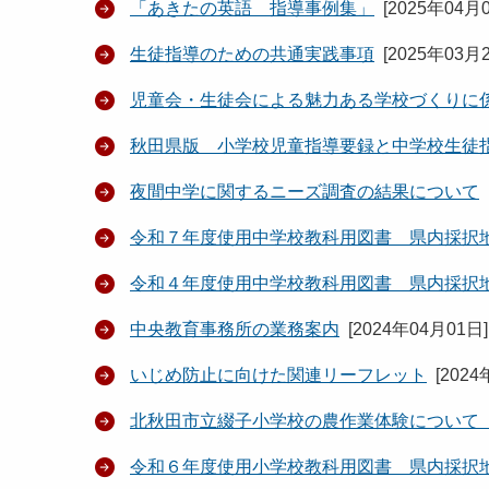
「あきたの英語 指導事例集」
[
2025年04月
生徒指導のための共通実践事項
[
2025年03月
児童会・生徒会による魅力ある学校づくりに
秋田県版 小学校児童指導要録と中学校生徒
夜間中学に関するニーズ調査の結果について
令和７年度使用中学校教科用図書 県内採択
令和４年度使用中学校教科用図書 県内採択
中央教育事務所の業務案内
[
2024年04月01日
]
いじめ防止に向けた関連リーフレット
[
2024
北秋田市立綴子小学校の農作業体験について
令和６年度使用小学校教科用図書 県内採択