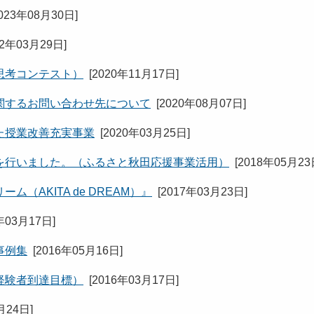
023年08月30日
]
22年03月29日
]
思考コンテスト）
[
2020年11月17日
]
関するお問い合わせ先について
[
2020年08月07日
]
た授業改善充実事業
[
2020年03月25日
]
を行いました。（ふるさと秋田応援事業活用）
[
2018年05月2
AKITA de DREAM）』
[
2017年03月23日
]
年03月17日
]
事例集
[
2016年05月16日
]
経験者到達目標）
[
2016年03月17日
]
月24日
]