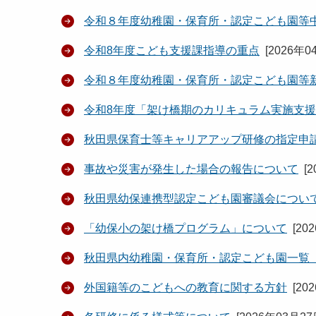
令和８年度幼稚園・保育所・認定こども園等
令和8年度こども支援課指導の重点
[
2026年0
令和８年度幼稚園・保育所・認定こども園等
令和8年度「架け橋期のカリキュラム実施支
秋田県保育士等キャリアアップ研修の指定申
事故や災害が発生した場合の報告について
[
2
秋田県幼保連携型認定こども園審議会につい
「幼保小の架け橋プログラム」について
[
20
秋田県内幼稚園・保育所・認定こども園一覧（
外国籍等のこどもへの教育に関する方針
[
20