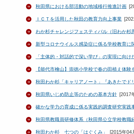
秋田県における部活動の地域移行推進計画
[
2
ＩＣＴを活用した秋田の教育力向上事業
[
20
わか杉チャレンジフェスティバル（旧わか杉
新型コロナウイルス感染症に係る学校教育に
「主体的・対話的で深い学び」の実現に向け
【能代市檜山】崇徳小学校で春の田植え体験
秋田わか杉「キャリアノート」『あきたでドリーム（
秋田県いじめ防止等のための基本方針
[
2017
確かな学力の育成に係る実践的調査研究実践
秋田県教職員研修体系（秋田県公立学校教職
秋田わか杉 七つの「はぐくみ」
[
2015年04