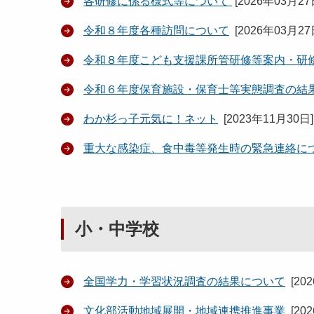
各研修に係る様式等について
[
2026年03月2
令和８年度各種訪問について
[
2026年03月2
令和８年度こども支援課所管研修等案内・研
令和６年度保育施設・保育士等実態調査の結
わか杉っ子元気に！ネット
[
2023年11月30日
]
重大な感染症、食中毒等発生時の緊急連絡に
小・中学校
全国学力・学習状況調査の結果について
[
20
文化部活動地域展開・地域連携推進事業
[
20