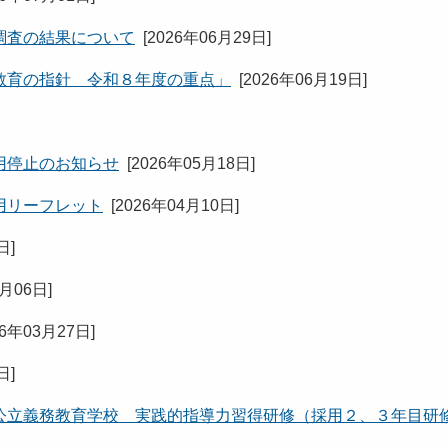
調査の結果について
[
2026年06月29日
]
教育の指針 令和８年度の重点」
[
2026年06月19日
]
用停止のお知らせ
[
2026年05月18日
]
用リーフレット
[
2026年04月10日
]
6日
]
4月06日
]
26年03月27日
]
7日
]
公立義務教育学校 実践的指導力習得研修（採用２、３年目研