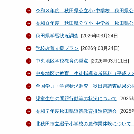
令和８年度 秋田県公立小･中学校 秋田県
令和８年度 秋田県公立小･中学校 秋田県
秋田県学習状況調査
[
2026年03月24日
]
学校改善支援プラン
[
2026年03月24日
]
中央地区学校教育の重点
[
2026年03月11日
]
中央地区の教育 生徒指導参考資料（平成２
全国学力・学習状況調査 秋田県調査結果の
児童生徒の問題行動等の状況について
[
2025
令和７年度秋田県道徳教育推進協議会
[
2025
北秋田市立綴子小学校の農作業体験について