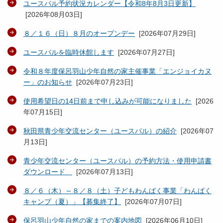
ユースパル予約状況カレンダー【令和8年8月3日更新】
[
2026年08月03日
]
８／１６（日）８月のオープンデー
[
2026年07月29日
]
ユースパルを臨時休館します
[
2026年07月27日
]
令和８年度保呂羽山少年自然の家主催事業「エンジョイカヌ
ー」のお知らせ
[
2026年07月23日
]
使用希望日の14日前まで申し込みが可能になりました
[
2026
年07月15日
]
秋田県青少年交流センター（ユースパル）の紹介
[
2026年07
月13日
]
青少年交流センター（ユースパル）の予約方法・使用申請書
ダウンロード
[
2026年07月13日
]
８／６（木）～８／８（土）子どもわんぱく事業「わんぱく
キャンプ（夏）」【募集終了】
[
2026年07月07日
]
保呂羽山少年自然の家までの案内地図
[
2026年06月10日
]