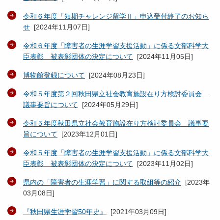
令和６年度「短期チャレンジ留学Ⅱ」申込受付終了のお知ら
せ
[
2024年11月07日
]
令和６年度「障害者の生涯学習支援活動」に係る文部科学大
臣表彰 被表彰団体の決定について
[
2024年11月05日
]
博物館登録について
[
2024年08月23日
]
令和５年度第２回秋田県立社会教育施設在り方検討委員会
議事要旨について
[
2024年05月29日
]
令和５年度秋田県立社会教育施設在り方検討委員会 議事要
旨について
[
2023年12月01日
]
令和５年度「障害者の生涯学習支援活動」に係る文部科学大
臣表彰 被表彰団体の決定について
[
2023年11月02日
]
県内の「障害者の生涯学習」に関する取組等の紹介
[
2023年
03月08日
]
『秋田県生涯学習50年史』
[
2021年03月09日
]