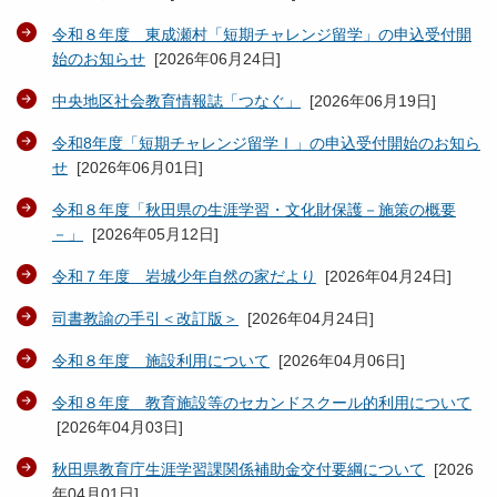
令和８年度 東成瀬村「短期チャレンジ留学」の申込受付開
始のお知らせ
[
2026年06月24日
]
中央地区社会教育情報誌「つなぐ」
[
2026年06月19日
]
令和8年度「短期チャレンジ留学Ⅰ」の申込受付開始のお知ら
せ
[
2026年06月01日
]
令和８年度「秋田県の生涯学習・文化財保護－施策の概要
－」
[
2026年05月12日
]
令和７年度 岩城少年自然の家だより
[
2026年04月24日
]
司書教諭の手引＜改訂版＞
[
2026年04月24日
]
令和８年度 施設利用について
[
2026年04月06日
]
令和８年度 教育施設等のセカンドスクール的利用について
[
2026年04月03日
]
秋田県教育庁生涯学習課関係補助金交付要綱について
[
2026
年04月01日
]