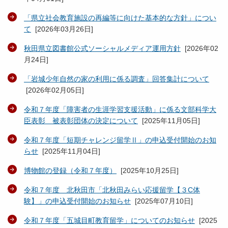
「県立社会教育施設の再編等に向けた基本的な方針」につい
て
[
2026年03月26日
]
秋田県立図書館公式ソーシャルメディア運用方針
[
2026年02
月24日
]
「岩城少年自然の家の利用に係る調査」回答集計について
[
2026年02月05日
]
令和７年度「障害者の生涯学習支援活動」に係る文部科学大
臣表彰 被表彰団体の決定について
[
2025年11月05日
]
令和７年度「短期チャレンジ留学Ⅱ」の申込受付開始のお知
らせ
[
2025年11月04日
]
博物館の登録（令和７年度）
[
2025年10月25日
]
令和７年度 北秋田市「北秋田みらい応援留学【３C体
験】」の申込受付開始のお知らせ
[
2025年07月10日
]
令和７年度「五城目町教育留学」についてのお知らせ
[
2025