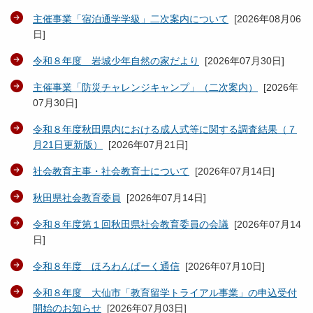
主催事業「宿泊通学学級」二次案内について
[
2026年08月06
日
]
令和８年度 岩城少年自然の家だより
[
2026年07月30日
]
主催事業「防災チャレンジキャンプ」（二次案内）
[
2026年
07月30日
]
令和８年度秋田県内における成人式等に関する調査結果（７
月21日更新版）
[
2026年07月21日
]
社会教育主事・社会教育士について
[
2026年07月14日
]
秋田県社会教育委員
[
2026年07月14日
]
令和８年度第１回秋田県社会教育委員の会議
[
2026年07月14
日
]
令和８年度 ほろわんぱーく通信
[
2026年07月10日
]
令和８年度 大仙市「教育留学トライアル事業」の申込受付
開始のお知らせ
[
2026年07月03日
]