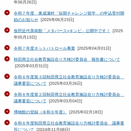
年06月26日
]
令和７年度 東成瀬村「短期チャレンジ留学」の申込受付開
始のお知らせ
[
2025年06月23日
]
仮想近代美術館「メタバース×キンビ」公開中です！
[
2025
年05月13日
]
令和７年度ネットパトロール事業
[
2025年04月01日
]
秋田県立社会教育施設在り方検討委員会 報告書について
[
2025年03月31日
]
令和６年度第３回秋田県立社会教育施設在り方検討委員会
議事要旨について
[
2025年03月26日
]
令和６年度第２回秋田県立社会教育施設在り方検討委員会
議事要旨について
[
2025年03月04日
]
博物館の登録（令和６年度）
[
2025年02月18日
]
令和６年度秋田県立社会教育施設在り方検討委員会 議事要
旨について
[
2024年11月08日
]