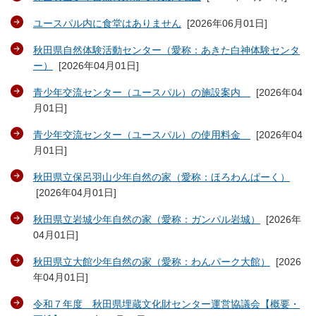
ユースパル内に食堂はありません
[
2026年06月01日
]
秋田県自然体験活動センター（愛称：あきた白神体験センタ
ー）
[
2026年04月01日
]
青少年交流センター（ユースパル）の施設案内
[
2026年04
月01日
]
青少年交流センター（ユースパル）の使用料金
[
2026年04
月01日
]
秋田県立保呂羽山少年自然の家（愛称：ほろわんぱーく）
[
2026年04月01日
]
秋田県立岩城少年自然の家（愛称：ガンパル岩城）
[
2026年
04月01日
]
秋田県立大館少年自然の家（愛称：わんパーク大館）
[
2026
年04月01日
]
令和７年度 秋田県埋蔵文化財センター運営協議会【概要・