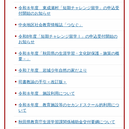
令和８年度 東成瀬村「短期チャレンジ留学」の申込受
付開始のお知らせ
中央地区社会教育情報誌「つなぐ」
令和8年度「短期チャレンジ留学Ⅰ」の申込受付開始の
お知らせ
令和８年度「秋田県の生涯学習・文化財保護－施策の概
要－」
令和７年度 岩城少年自然の家だより
司書教諭の手引＜改訂版＞
令和８年度 施設利用について
令和８年度 教育施設等のセカンドスクール的利用につ
いて
秋田県教育庁生涯学習課関係補助金交付要綱について