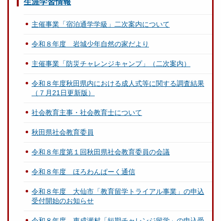
生涯学習情報
主催事業「宿泊通学学級」二次案内について
令和８年度 岩城少年自然の家だより
主催事業「防災チャレンジキャンプ」（二次案内）
令和８年度秋田県内における成人式等に関する調査結果
（７月21日更新版）
社会教育主事・社会教育士について
秋田県社会教育委員
令和８年度第１回秋田県社会教育委員の会議
令和８年度 ほろわんぱーく通信
令和８年度 大仙市「教育留学トライアル事業」の申込
受付開始のお知らせ
令和８年度 東成瀬村「短期チャレンジ留学」の申込受