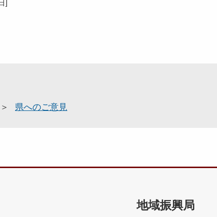
5日
]
県へのご意見
地域振興局