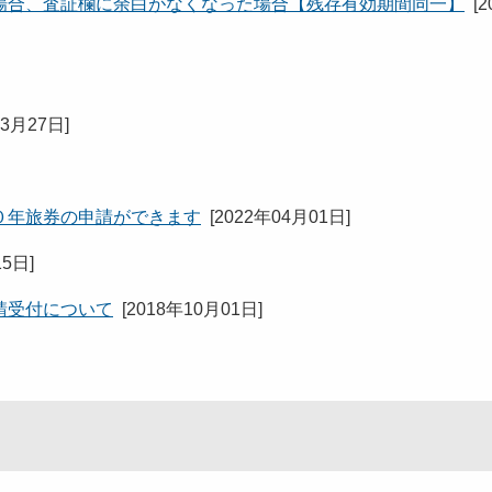
場合、査証欄に余白がなくなった場合【残存有効期間同一】
[
2
03月27日
]
０年旅券の申請ができます
[
2022年04月01日
]
15日
]
請受付について
[
2018年10月01日
]