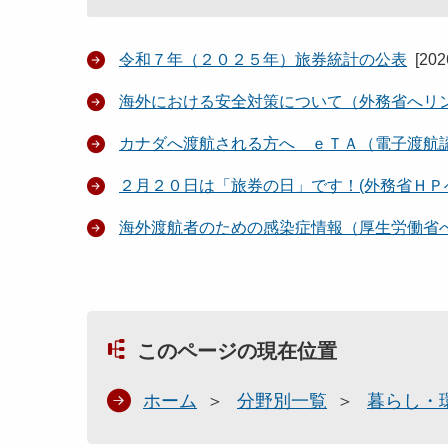
令和７年（２０２５年）旅券統計の公表
[
20
海外における安全対策について（外務省へリ
カナダへ渡航される方へ ｅＴＡ（電子渡航
２月２０日は「旅券の日」です！(外務省ＨＰ
海外渡航者のための感染症情報（厚生労働省
このページの現在位置
ホーム
分野別一覧
暮らし・