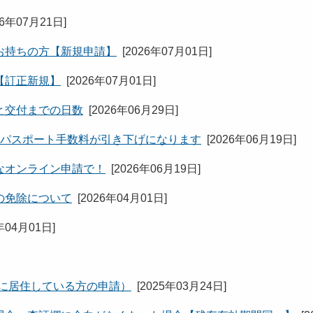
26年07月21日
]
お持ちの方【新規申請】
[
2026年07月01日
]
【訂正新規】
[
2026年07月01日
]
と交付までの日数
[
2026年06月29日
]
らパスポート手数料が引き下げになります
[
2026年06月19日
]
なオンライン申請で！
[
2026年06月19日
]
の免除について
[
2026年04月01日
]
年04月01日
]
に居住している方の申請）
[
2025年03月24日
]