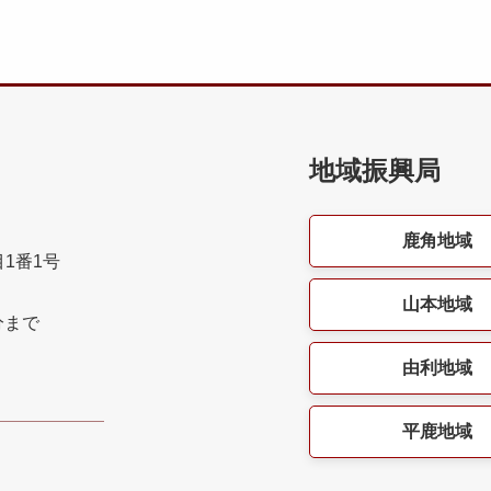
地域振興局
鹿角地域
目1番1号
山本地域
分まで
由利地域
平鹿地域