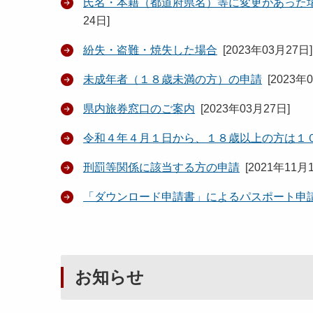
氏名・本籍（都道府県名）等に変更があった
24日
]
紛失・盗難・焼失した場合
[
2023年03月27日
]
未成年者（１８歳未満の方）の申請
[
2023年
県内旅券窓口のご案内
[
2023年03月27日
]
令和４年４月１日から、１８歳以上の方は１
刑罰等関係に該当する方の申請
[
2021年11月
「ダウンロード申請書」によるパスポート申
お知らせ