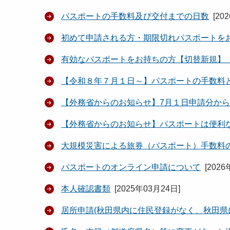
パスポートの手数料及び交付までの日数
[
20
初めて申請される方・期限切れパスポートを
有効なパスポートをお持ちの方【切替新規】
【令和８年７月１日～】パスポートの手数料
【外務省からのお知らせ】7月１日申請分か
【外務省からのお知らせ】パスポートは便利
大規模災害による旅券（パスポート）手数料
パスポートのオンライン申請について
[
2026
本人確認書類
[
2025年03月24日
]
居所申請(秋田県内に住民登録がなく、秋田県