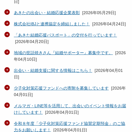
日
]
あきたの出会い・結婚応援企業表彰
[
2026年05月29日
]
株式会社IBJと連携協定を締結しました！
[
2026年04月24日
]
「あきた結婚応援パスポート」の交付を行っています！
[
2026年04月20日
]
地域の世話焼きさん『結婚サポーター』募集中です。
[
2026
年04月10日
]
出会い・結婚支援に関する情報はこちら！
[
2026年04月01
日
]
少子化対策応援ファンドへの寄附を募集しています
[
2026年
04月01日
]
メルマガ・LINE等を活用して、出会いのイベント情報をお届
けしています！
[
2026年04月01日
]
令和８年度「少子化対策応援ファンド協賛定期預金」のご協
力をお願いします！
[
2026年04月01日
]