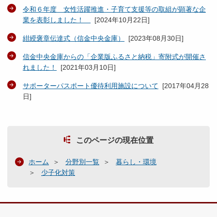
令和６年度 女性活躍推進・子育て支援等の取組が顕著な企
業を表彰しました！
[
2024年10月22日
]
紺綬褒章伝達式（信金中央金庫）
[
2023年08月30日
]
信金中央金庫からの「企業版ふるさと納税」寄附式が開催さ
れました！
[
2021年03月10日
]
サポーターパスポート優待利用施設について
[
2017年04月28
日
]
このページの現在位置
ホーム
分野別一覧
暮らし・環境
少子化対策