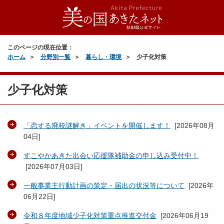
このページの現在位置：
ホーム
分野別一覧
暮らし・環境
少子化対策
少子化対策
「恋する廃校謎解き」イベントを開催します！
[
2026年08月
04日
]
すこやかあきた出会い応援隊補助金の申し込み受付中！
[
2026年07月03日
]
一般事業主行動計画の策定・届出の状況等について
[
2026年
06月22日
]
令和８年度地域少子化対策重点推進交付金
[
2026年06月19