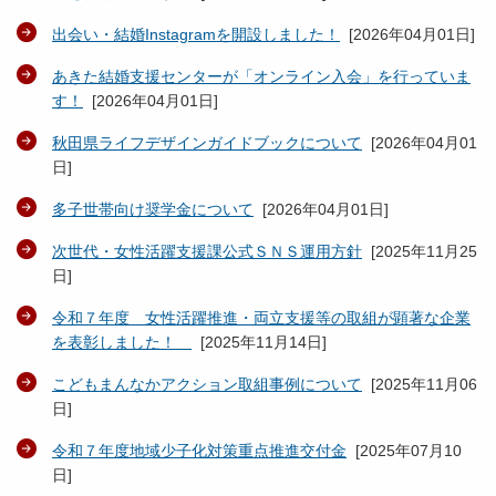
出会い・結婚Instagramを開設しました！
[
2026年04月01日
]
あきた結婚支援センターが「オンライン入会」を行っていま
す！
[
2026年04月01日
]
秋田県ライフデザインガイドブックについて
[
2026年04月01
日
]
多子世帯向け奨学金について
[
2026年04月01日
]
次世代・女性活躍支援課公式ＳＮＳ運用方針
[
2025年11月25
日
]
令和７年度 女性活躍推進・両立支援等の取組が顕著な企業
を表彰しました！
[
2025年11月14日
]
こどもまんなかアクション取組事例について
[
2025年11月06
日
]
令和７年度地域少子化対策重点推進交付金
[
2025年07月10
日
]