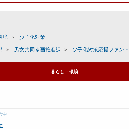
環境
少子化対策
部
男女共同参画推進課
少子化対策応援ファン
暮らし・環境
付中！
て