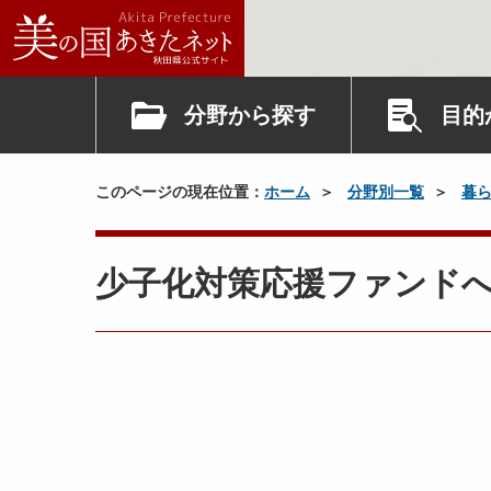
分野から探す
目的
このページの現在位置：
ホーム
分野別一覧
暮
少子化対策応援ファンド