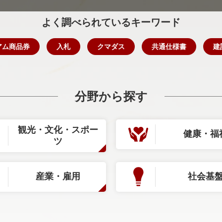
よく調べられているキーワード
アム商品券
入札
クマダス
共通仕様書
建
分野から探す
観光・文化・スポー
健康・福
ツ
産業・雇用
社会基