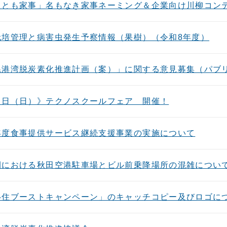
たとも家事」名もなき家事ネーミング＆企業向け川柳コン
栽培管理と病害虫発生予察情報（果樹）（令和8年度）
県港湾脱炭素化推進計画（案）」に関する意見募集（パブ
６日（日）》テクノスクールフェア 開催！
年度食事提供サービス継続支援事業の実施について
間における秋田空港駐車場とビル前乗降場所の混雑につい
移住ブーストキャンペーン」のキャッチコピー及びロゴに