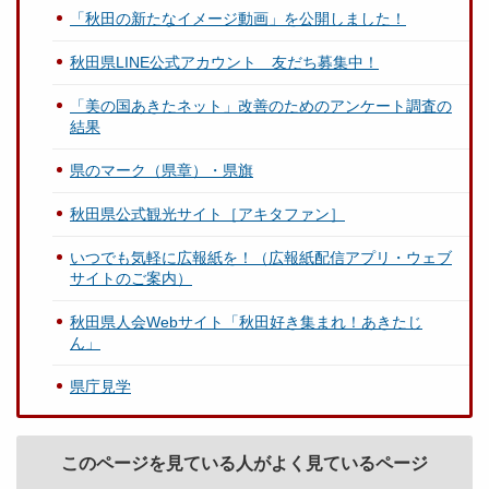
「秋田の新たなイメージ動画」を公開しました！
秋田県LINE公式アカウント 友だち募集中！
「美の国あきたネット」改善のためのアンケート調査の
結果
県のマーク（県章）・県旗
秋田県公式観光サイト［アキタファン］
いつでも気軽に広報紙を！（広報紙配信アプリ・ウェブ
サイトのご案内）
秋田県人会Webサイト「秋田好き集まれ！あきたじ
ん」
県庁見学
このページを見ている人がよく見ているページ