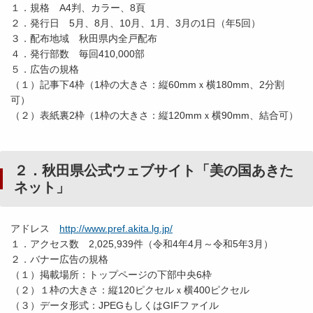
１．規格 A4判、カラー、8頁
２．発行日 5月、8月、10月、1月、3月の1日（年5回）
３．配布地域 秋田県内全戸配布
４．発行部数 毎回410,000部
５．広告の規格
（１）記事下4枠（1枠の大きさ：縦60mmｘ横180mm、2分割
可）
（２）表紙裏2枠（1枠の大きさ：縦120mmｘ横90mm、結合可）
２．秋田県公式ウェブサイト「美の国あきた
ネット」
アドレス
http://www.pref.akita.lg.jp/
１．アクセス数 2,025,939件（令和4年4月～令和5年3月）
２．バナー広告の規格
（１）掲載場所：トップページの下部中央6枠
（２）１枠の大きさ：縦120ピクセルｘ横400ピクセル
（３）データ形式：JPEGもしくはGIFファイル