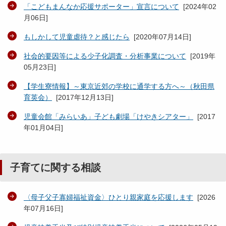
「こどもまんなか応援サポーター」宣言について
[
2024年02
月06日
]
もしかして児童虐待？と感じたら
[
2020年07月14日
]
社会的要因等による少子化調査・分析事業について
[
2019年
05月23日
]
【学生寮情報】～東京近郊の学校に通学する方へ～（秋田県
育英会）
[
2017年12月13日
]
児童会館「みらいあ」子ども劇場「けやきシアター」
[
2017
年01月04日
]
子育てに関する相談
〈母子父子寡婦福祉資金〉ひとり親家庭を応援します
[
2026
年07月16日
]