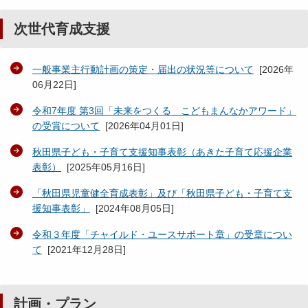
次世代育成支援
一般事業主行動計画の策定・届出の状況等について
[
2026年
06月22日
]
令和7年度 第3回「未来をつくる こどもまんなかアワード」
の受賞について
[
2026年04月01日
]
秋田県子ども・子育て支援知事表彰（あきた子育て応援企業
表彰）
[
2025年05月16日
]
「秋田県児童健全育成表彰」及び「秋田県子ども・子育て支
援知事表彰」
[
2024年08月05日
]
令和３年度「チャイルド・ユースサポート章」の受章につい
て
[
2021年12月28日
]
計画・プラン