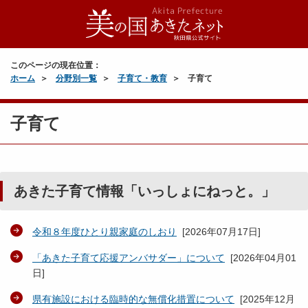
このページの現在位置：
ホーム
分野別一覧
子育て・教育
子育て
子育て
あきた子育て情報「いっしょにねっと。」
令和８年度ひとり親家庭のしおり
[
2026年07月17日
]
「あきた子育て応援アンバサダー」について
[
2026年04月01
日
]
県有施設における臨時的な無償化措置について
[
2025年12月