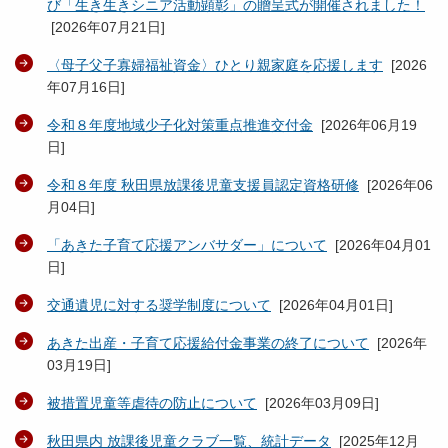
び「生き生きシニア活動顕彰」の贈呈式が開催されました！
[
2026年07月21日
]
〈母子父子寡婦福祉資金〉ひとり親家庭を応援します
[
2026
年07月16日
]
令和８年度地域少子化対策重点推進交付金
[
2026年06月19
日
]
令和８年度 秋田県放課後児童支援員認定資格研修
[
2026年06
月04日
]
「あきた子育て応援アンバサダー」について
[
2026年04月01
日
]
交通遺児に対する奨学制度について
[
2026年04月01日
]
あきた出産・子育て応援給付金事業の終了について
[
2026年
03月19日
]
被措置児童等虐待の防止について
[
2026年03月09日
]
秋田県内 放課後児童クラブ一覧、統計データ
[
2025年12月