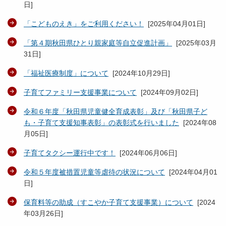
日
]
「こどものえき」をご利用ください！
[
2025年04月01日
]
「第４期秋田県ひとり親家庭等自立促進計画」
[
2025年03月
31日
]
「福祉医療制度」について
[
2024年10月29日
]
子育てファミリー支援事業について
[
2024年09月02日
]
令和６年度「秋田県児童健全育成表彰」及び「秋田県子ど
も・子育て支援知事表彰」の表彰式を行いました
[
2024年08
月05日
]
子育てタクシー運行中です！
[
2024年06月06日
]
令和５年度被措置児童等虐待の状況について
[
2024年04月01
日
]
保育料等の助成（すこやか子育て支援事業）について
[
2024
年03月26日
]