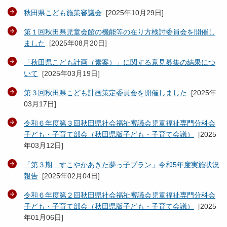
秋田県こども施策審議会
[
2025年10月29日
]
第１回秋田県児童会館の機能等の在り方検討委員会を開催し
ました
[
2025年08月20日
]
「秋田県こども計画（素案）」に関する意見募集の結果につ
いて
[
2025年03月19日
]
第３回秋田県こども計画策定委員会を開催しました
[
2025年
03月17日
]
令和６年度第３回秋田県社会福祉審議会児童福祉専門分科会
子ども・子育て部会（秋田県版子ども・子育て会議）
[
2025
年03月12日
]
「第３期 すこやかあきた夢っ子プラン」令和5年度実施状況
報告
[
2025年02月04日
]
令和６年度第２回秋田県社会福祉審議会児童福祉専門分科会
子ども・子育て部会（秋田県版子ども・子育て会議）
[
2025
年01月06日
]