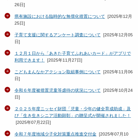
26日
]
県有施設における臨時的な無償化措置について
[
2025年12月
25日
]
子育て支援に関するアンケート調査について
[
2025年12月05
日
]
１２月１日から「あきた子育てふれあいカード」がアプリで
利用できます！
[
2025年11月27日
]
こどもまんなかアクション取組事例について
[
2025年11月06
日
]
令和６年度被措置児童等虐待の状況について
[
2025年10月24
日
]
２０２５年度ニッセイ財団「児童・少年の健全育成助成」及
び「生き生きシニア活動顕彰」の贈呈式が開催されました！
[
2025年07月22日
]
令和７年度地域少子化対策重点推進交付金
[
2025年07月10