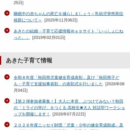
25日
]
睡眠中の赤ちゃんの死亡を減らしましょう～乳幼児突然死症
候群について～
[
2025年11月06日
]
あきたの結婚・子育て応援情報Ｗｅｂサイト「いっしょにね
っと。」
[
2019年02月01日
]
あきた子育て情報
令和８年度「秋田県児童健全育成表彰」及び「秋田県子ど
も・子育て支援知事表彰」の表彰式を行いました
[
2026年08
月04日
]
【第２弾参加者募集！】大人に本音、ぶつけてみない？秋田
の「ミライの学び」をつくる 高校生✖大人 対話型ワークショ
ップを開催します！
[
2026年07月22日
]
２０２６年度ニッセイ財団「児童・少年の健全育成助成」及