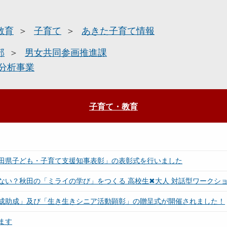
教育
子育て
あきた子育て情報
部
男女共同参画推進課
分析事業
子育て・教育
田県子ども・子育て支援知事表彰」の表彰式を行いました
ない？秋田の「ミライの学び」をつくる 高校生✖大人 対話型ワークシ
成助成」及び「生き生きシニア活動顕彰」の贈呈式が開催されました！
ます