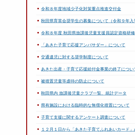
令和８年度地域少子化対策重点推進交付金
秋田県育英会奨学生の募集について（令和９年入
令和８年度 秋田県放課後児童支援員認定資格研修
「あきた子育て応援アンバサダー」について
交通遺児に対する奨学制度について
あきた出産・子育て応援給付金事業の終了につい
被措置児童等虐待の防止について
秋田県内 放課後児童クラブ一覧、統計データ
県有施設における臨時的な無償化措置について
子育て支援に関するアンケート調査について
１２月１日から「あきた子育てふれあいカード」