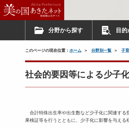
分野から探す
目的
このページの現在位置：
ホーム
分野別一覧
子
社会的要因等による少子
合計特殊出生率や出生数など少子化に関連する指
果検証等を行うとともに、少子化に影響を与える