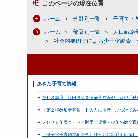
このページの現在位置
ホーム
分野別一覧
子育て・
ホーム
部署別一覧
人口戦略
社会的要因等による少子化調査・
あきた子育て情報
令和８年度「秋田県児童健全育成表彰」及び「秋
【第２弾参加者募集！】大人に本音、ぶつけてみ
２０２６年度ニッセイ財団「児童・少年の健全育
〈母子父子寡婦福祉資金〉ひとり親家庭を応援し