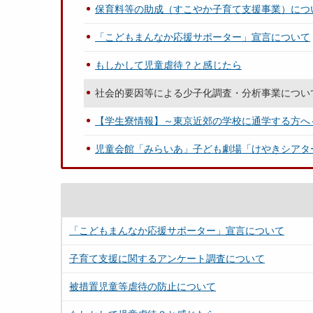
保育料等の助成（すこやか子育て支援事業）につ
「こどもまんなか応援サポーター」宣言について
もしかして児童虐待？と感じたら
社会的要因等による少子化調査・分析事業につい
【学生寮情報】～東京近郊の学校に通学する方へ
児童会館「みらいあ」子ども劇場「けやきシアタ
「こどもまんなか応援サポーター」宣言について
子育て支援に関するアンケート調査について
被措置児童等虐待の防止について