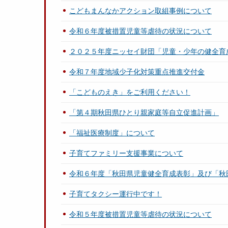
こどもまんなかアクション取組事例について
令和６年度被措置児童等虐待の状況について
２０２５年度ニッセイ財団「児童・少年の健全育
令和７年度地域少子化対策重点推進交付金
「こどものえき」をご利用ください！
「第４期秋田県ひとり親家庭等自立促進計画」
「福祉医療制度」について
子育てファミリー支援事業について
令和６年度「秋田県児童健全育成表彰」及び「秋
子育てタクシー運行中です！
令和５年度被措置児童等虐待の状況について