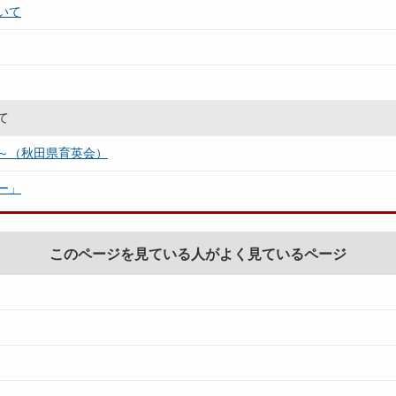
いて
て
～（秋田県育英会）
ー」
このページを見ている人がよく見ているページ