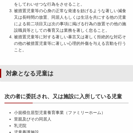
をしてわいせつな行為をさせること。
被措置児童等の心身の正常な発達を妨げるような著しい減食
又は長時間の放置、同居人もしくは生活を共にする他の児童
による前二項目又は次の事項に掲げる行為の放置その他の施
設職員等としての養育又は業務を著しく怠ること。
被措置児童等に対する著しい暴言又は著しく拒絶的な対応そ
の他の被措置児童等に著しい心理的外傷を与える言動を行う
こと。
対象となる児童は
次の者に委託され、又は施設に入所している児童
小規模住居型児童養育事業（ファミリーホーム）
里親及びその同居人
乳児院
児童養護施設