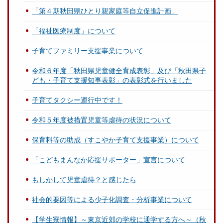
「第４期秋田県ひとり親家庭等自立促進計画」
「福祉医療制度」について
子育てファミリー支援事業について
令和６年度「秋田県児童健全育成表彰」及び「秋田県子
ども・子育て支援知事表彰」の表彰式を行いました
子育てタクシー運行中です！
令和５年度被措置児童等虐待の状況について
保育料等の助成（すこやか子育て支援事業）について
「こどもまんなか応援サポーター」宣言について
もしかして児童虐待？と感じたら
社会的要因等による少子化調査・分析事業について
【学生寮情報】～東京近郊の学校に通学する方へ～（秋