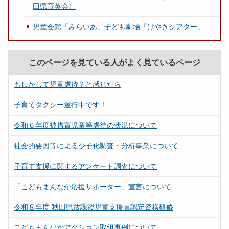
田県育英会）
児童会館「みらいあ」子ども劇場「けやきシアター」
このページを見ている人がよく見ているページ
もしかして児童虐待？と感じたら
子育てタクシー運行中です！
令和６年度被措置児童等虐待の状況について
社会的要因等による少子化調査・分析事業について
子育て支援に関するアンケート調査について
「こどもまんなか応援サポーター」宣言について
令和８年度 秋田県放課後児童支援員認定資格研修
こどもまんなかアクション取組事例について