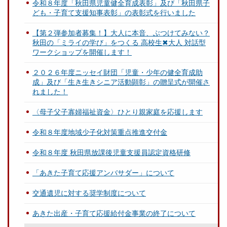
令和８年度「秋田県児童健全育成表彰」及び「秋田県子
ども・子育て支援知事表彰」の表彰式を行いました
【第２弾参加者募集！】大人に本音、ぶつけてみない？
秋田の「ミライの学び」をつくる 高校生✖大人 対話型
ワークショップを開催します！
２０２６年度ニッセイ財団「児童・少年の健全育成助
成」及び「生き生きシニア活動顕彰」の贈呈式が開催さ
れました！
〈母子父子寡婦福祉資金〉ひとり親家庭を応援します
令和８年度地域少子化対策重点推進交付金
令和８年度 秋田県放課後児童支援員認定資格研修
「あきた子育て応援アンバサダー」について
交通遺児に対する奨学制度について
あきた出産・子育て応援給付金事業の終了について