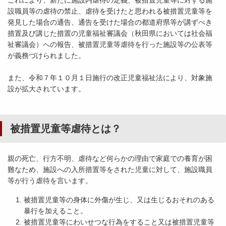
これにより、新たに施設内虐待の定義、被措置児童等に対する施
設職員等の虐待の禁止、虐待を受けたと思われる被措置児童等を
発見した場合の通告、通告を受けた場合の都道府県等が講ずべき
措置及び講じた措置の児童福祉審議会（秋田県においては社会福
祉審議会）への報告、被措置児童等虐待を行った施設等の公表等
が義務づけられました。
また、令和７年１０月１日施行の改正児童福祉法により、対象施
設が拡大されています。
被措置児童等虐待とは？
親の死亡、行方不明、虐待など何らかの理由で家庭での養育が困
難なため、施設への入所措置等をされた児童に対して、施設職員
等が行う虐待を言います。
被措置児童等の身体に外傷が生じ、又は生じるおそれのある
暴行を加えること。
被措置児童等にわいせつな行為をすること又は被措置児童等