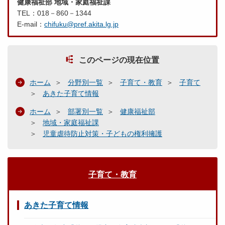
健康福祉部 地域・家庭福祉課
TEL：018－860－1344
E-mail：
chifuku@pref.akita.lg.jp
このページの現在位置
ホーム
分野別一覧
子育て・教育
子育て
あきた子育て情報
ホーム
部署別一覧
健康福祉部
地域・家庭福祉課
児童虐待防止対策・子どもの権利擁護
子育て・教育
あきた子育て情報