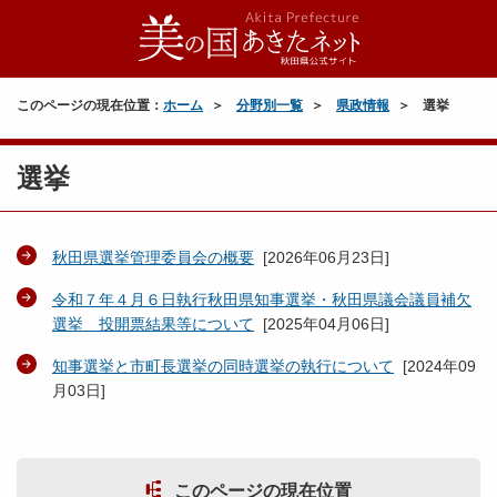
このページの現在位置：
ホーム
分野別一覧
県政情報
選挙
選挙
秋田県選挙管理委員会の概要
[
2026年06月23日
]
令和７年４月６日執行秋田県知事選挙・秋田県議会議員補欠
選挙 投開票結果等について
[
2025年04月06日
]
知事選挙と市町長選挙の同時選挙の執行について
[
2024年09
月03日
]
このページの現在位置