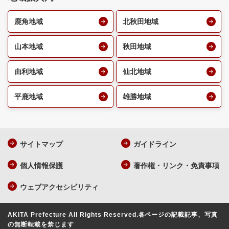
鹿角地域
北秋田地域
山本地域
秋田地域
由利地域
仙北地域
平鹿地域
雄勝地域
サイトマップ
ガイドライン
個人情報保護
著作権・リンク・免責事項
ウェブアクセシビリティ
AKITA Prefecture All Rights Reserved.
各ページの記載記事、写真
の無断転載を禁じます