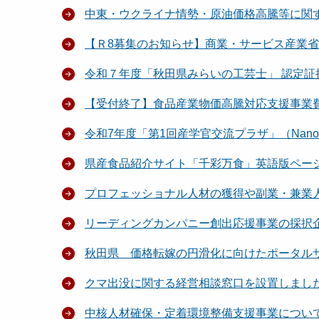
中東・ウクライナ情勢・原油価格高騰等に関
【Ｒ8募集のお知らせ】商業・サービス産業
令和７年度「秋田県みらいの工芸士」 認定証
【受付終了】食品産業物価高騰対応支援事業
令和7年度「第1回産学官交流プラザ」（Nano
県産食品紹介サイト「千彩万食」英語版ペー
プロフェッショナル人材の獲得や副業・兼業
リーディングカンパニー創出応援事業の採択
秋田県 価格転嫁の円滑化に向けたポータル
クマ出没に関する経営相談窓口を設置しまし
中核人材確保・定着環境整備支援事業につい