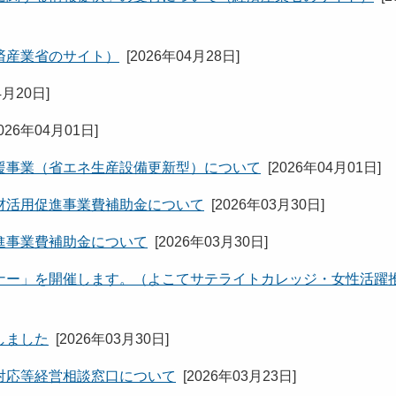
済産業省のサイト）
[
2026年04月28日
]
4月20日
]
026年04月01日
]
援事業（省エネ生産設備更新型）について
[
2026年04月01日
]
材活用促進事業費補助金について
[
2026年03月30日
]
進事業費補助金について
[
2026年03月30日
]
ナー」を開催します。（よこてサテライトカレッジ・女性活躍
しました
[
2026年03月30日
]
対応等経営相談窓口について
[
2026年03月23日
]