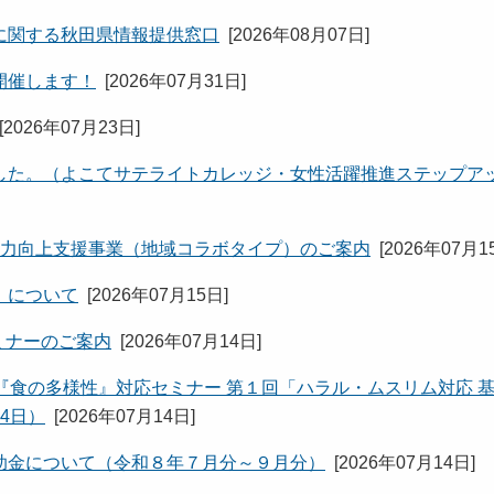
に関する秋田県情報提供窓口
[
2026年08月07日
]
開催します！
[
2026年07月31日
]
[
2026年07月23日
]
した。（よこてサテライトカレッジ・女性活躍推進ステップア
益力向上支援事業（地域コラボタイプ）のご案内
[
2026年07月1
」について
[
2026年07月15日
]
ミナーのご案内
[
2026年07月14日
]
『食の多様性』対応セミナー 第１回「ハラル・ムスリム対応 
4日）
[
2026年07月14日
]
助金について（令和８年７月分～９月分）
[
2026年07月14日
]