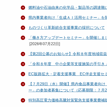
燃料油や石油由来の化学品・製品等の調達難
県内事業者向け「生成ＡＩ活用セミナー」を
ものづくり革新総合支援事業の採択について
「働き方アップデートセミナー」を開催しま
[
2026年07月22日
]
【第2回公募のお知らせ】令和８年度地域収
「令和８年度 中小企業等支援施策の手引き
EC販路拡大・定着支援事業 EC伴走支援セ
【７月29日（水）開催】県内食品事業者向け
ー」の参加者募集について（応募期限：７月2
特別高圧電力価格高騰対策緊急支援事業費補