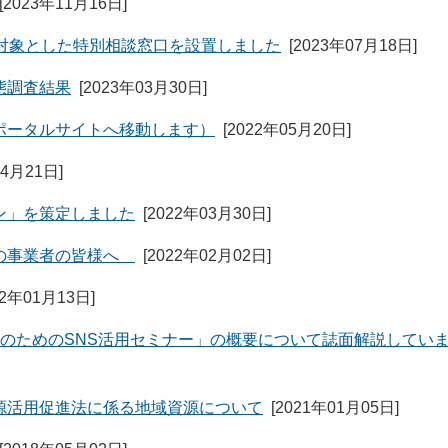
[
2023年11月16日
]
対象とした特別相談窓口を設置しました
[
2023年07月18日
]
態調査結果
[
2023年03月30日
]
ポータルサイトへ移動します）
[
2022年05月20日
]
04月21日
]
ン」を策定しました
[
2022年03月30日
]
りの事業者の皆様へ
[
2022年02月02日
]
22年01月13日
]
PのためのSNS活用セミナー」の概要について誌面解説してい
源活用促進法に係る地域資源について
[
2021年01月05日
]