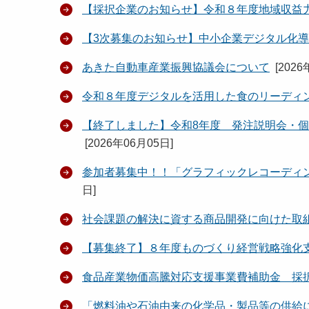
【採択企業のお知らせ】令和８年度地域収益
【3次募集のお知らせ】中小企業デジタル化
あきた自動車産業振興協議会について
[
2026
令和８年度デジタルを活用した食のリーディ
【終了しました】令和8年度 発注説明会・
[
2026年06月05日
]
参加者募集中！！「グラフィックレコーディ
日
]
社会課題の解決に資する商品開発に向けた取
【募集終了】８年度ものづくり経営戦略強化
食品産業物価高騰対応支援事業費補助金 採
「燃料油や石油由来の化学品・製品等の供給