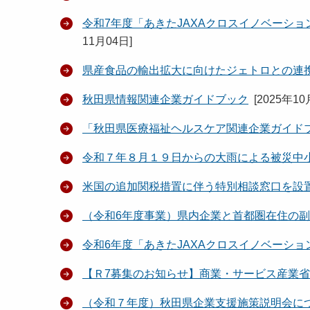
令和7年度「あきたJAXAクロスイノベーシ
11月04日
]
県産食品の輸出拡大に向けたジェトロとの連
秋田県情報関連企業ガイドブック
[
2025年10
「秋田県医療福祉ヘルスケア関連企業ガイド
令和７年８月１９日からの大雨による被災中
米国の追加関税措置に伴う特別相談窓口を設
（令和6年度事業）県内企業と首都圏在住の
令和6年度「あきたJAXAクロスイノベーシ
【Ｒ7募集のお知らせ】商業・サービス産業
（令和７年度）秋田県企業支援施策説明会に