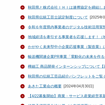
秋田県と株式会社ＩＨＩは連携協定を締結し
秋田県伝統工芸士認定制度について
[
2025年
令和６年度県内事業者のデジタル技術活用実
地域経済を牽引する事業者を応援します！
かがやく未来型中小企業応援事業（製造業）
輸送機関連企業PR事業「電動化の未来を作
樺細工 商品開発インターンシップについて【
秋田県の伝統工芸品紹介パンフレットをご覧
あきた工業会の概要
[
2024年04月30日
]
【4/22募集開始】商業・サービス産業経営