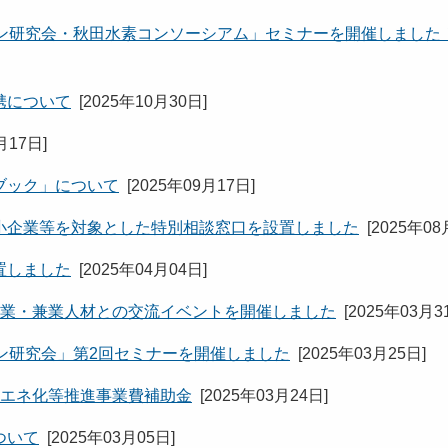
ョン研究会・秋田水素コンソーシアム」セミナーを開催しました
携について
[
2025年10月30日
]
月17日
]
ブック」について
[
2025年09月17日
]
小企業等を対象とした特別相談窓口を設置しました
[
2025年08
置しました
[
2025年04月04日
]
副業・兼業人材との交流イベントを開催しました
[
2025年03月3
ョン研究会」第2回セミナーを開催しました
[
2025年03月25日
]
省エネ化等推進事業費補助金
[
2025年03月24日
]
ついて
[
2025年03月05日
]