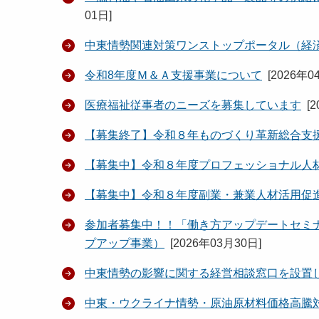
01日
]
中東情勢関連対策ワンストップポータル（経
令和8年度Ｍ＆Ａ支援事業について
[
2026年0
医療福祉従事者のニーズを募集しています
[
2
【募集終了】令和８年ものづくり革新総合支
【募集中】令和８年度プロフェッショナル人
【募集中】令和８年度副業・兼業人材活用促
参加者募集中！！「働き方アップデートセミ
プアップ事業）
[
2026年03月30日
]
中東情勢の影響に関する経営相談窓口を設置
中東・ウクライナ情勢・原油原材料価格高騰