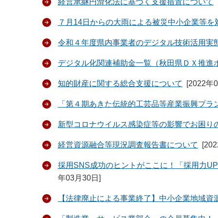
経営承継円滑化法に基づく支援措置について
７月14日からの大雨による被災中小企業等を
令和４年度県内事業者のデジタル技術活用実
デジタル化関連補助金一覧（秋田県ＤＸ推進
知的財産に関する総合支援について
[
2022年
「第４期あきた伝統的工芸品等産業振興プラ
新型コロナウイルス感染症等の影響でお困
経営資源融合等現況調査報告書について
[
20
採用SNS成功のヒントがここに！「採用力U
年03月30日
]
【法律廃止による事業終了】中小企業地域資