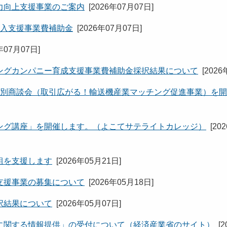
力向上支援事業のご案内
[
2026年07月07日
]
導入支援事業費補助金
[
2026年07月07日
]
年07月07日
]
ングカンパニー育成支援事業費補助金採択結果について
[
2026
個別商談会（取引広がる！輸送機産業マッチング促進事業）を
ング講座」を開催します。（よこてサテライトカレッジ）
[
20
組を支援します
[
2026年05月21日
]
支援事業の募集について
[
2026年05月18日
]
択結果について
[
2026年05月07日
]
に関する情報提供」の受付について（経済産業省のサイト）
[
2