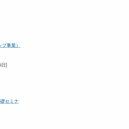
ップ事業）
5日
]
基礎セミナ