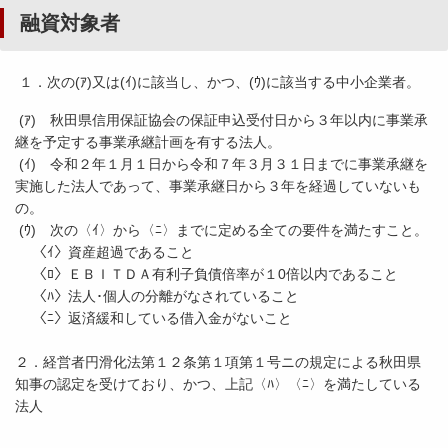
融資対象者
１．次の(ｱ)又は(ｲ)に該当し、かつ、(ｳ)に該当する中小企業者。
(ｱ) 秋田県信用保証協会の保証申込受付日から３年以内に事業承
継を予定する事業承継計画を有する法人。
(ｲ) 令和２年１月１日から令和７年３月３１日までに事業承継を
実施した法人であって、事業承継日から３年を経過していないも
の。
(ｳ) 次の〈ｲ〉から〈ﾆ〉までに定める全ての要件を満たすこと。
〈ｲ〉資産超過であること
〈ﾛ〉ＥＢＩＴＤＡ有利子負債倍率が１0倍以内であること
〈ﾊ〉法人･個人の分離がなされていること
〈ﾆ〉返済緩和している借入金がないこと
２．経営者円滑化法第１２条第１項第１号ニの規定による秋田県
知事の認定を受けており、かつ、上記〈ﾊ〉〈ﾆ〉を満たしている
法人