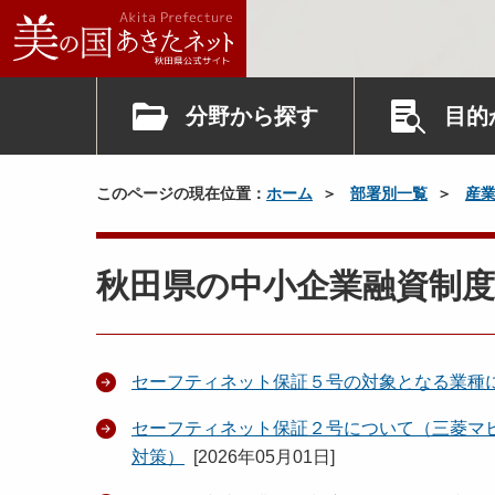
分野から探す
目的
このページの現在位置：
ホーム
部署別一覧
産
秋田県の中小企業融資制
セーフティネット保証５号の対象となる業種
セーフティネット保証２号について（三菱マ
対策）
[
2026年05月01日
]