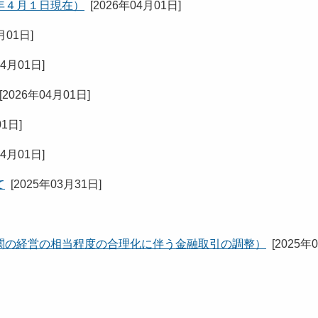
年４月１日現在）
[
2026年04月01日
]
月01日
]
04月01日
]
[
2026年04月01日
]
01日
]
04月01日
]
て
[
2025年03月31日
]
関の経営の相当程度の合理化に伴う金融取引の調整）
[
2025年