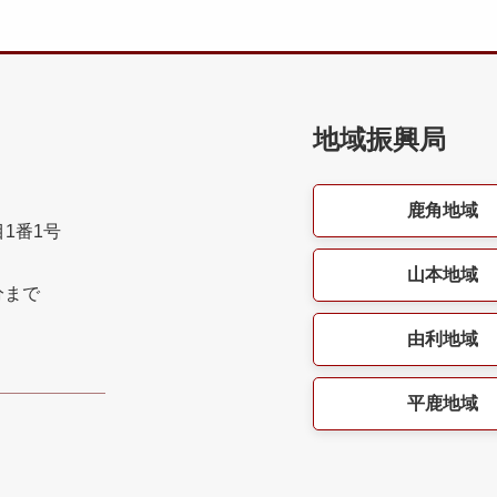
地域振興局
鹿角地域
目1番1号
山本地域
分まで
由利地域
平鹿地域