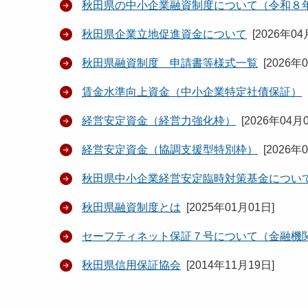
秋田県の中小企業融資制度について（令和８
秋田県企業立地促進資金について
[
2026年04
秋田県融資制度 申請書等様式一覧
[
2026年
賃金水準向上資金（中小企業特定社債保証）
経営安定資金（経営力強化枠）
[
2026年04月
経営安定資金（協調支援型特別枠）
[
2026年
秋田県中小企業経営安定臨時対策基金につい
秋田県融資制度とは
[
2025年01月01日
]
セーフティネット保証７号について（金融機
秋田県信用保証協会
[
2014年11月19日
]