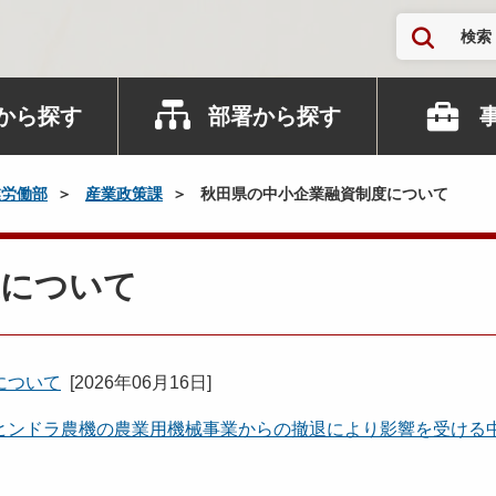
検索
から探す
部署から探す
業労働部
産業政策課
秋田県の中小企業融資制度について
度について
について
[
2026年06月16日
]
ヒンドラ農機の農業用機械事業からの撤退により影響を受ける