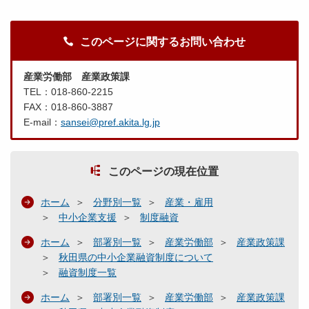
このページに関するお問い合わせ
産業労働部 産業政策課
TEL：018‐860‐2215
FAX：018‐860‐3887
E-mail：
sansei@pref.akita.lg.jp
このページの現在位置
ホーム
分野別一覧
産業・雇用
中小企業支援
制度融資
ホーム
部署別一覧
産業労働部
産業政策課
秋田県の中小企業融資制度について
融資制度一覧
ホーム
部署別一覧
産業労働部
産業政策課