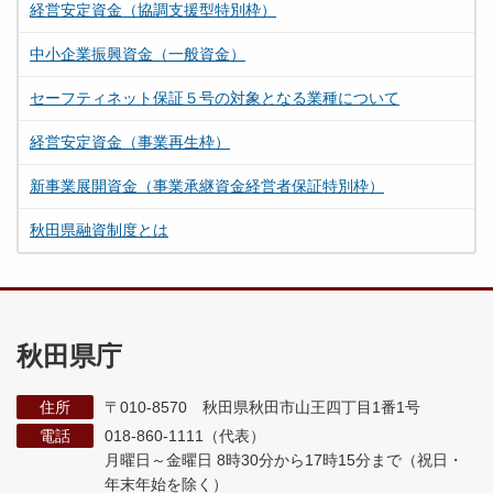
経営安定資金（協調支援型特別枠）
中小企業振興資金（一般資金）
セーフティネット保証５号の対象となる業種について
経営安定資金（事業再生枠）
新事業展開資金（事業承継資金経営者保証特別枠）
秋田県融資制度とは
秋田県庁
住所
〒010-8570 秋田県秋田市山王四丁目1番1号
電話
018-860-1111（代表）
月曜日～金曜日 8時30分から17時15分まで
（祝日・
年末年始を除く）