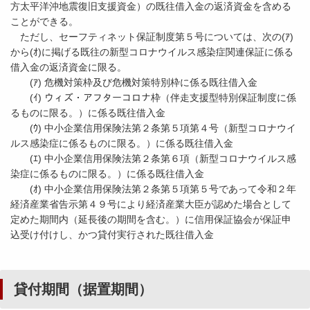
方太平洋沖地震復旧支援資金）の既往借入金の返済資金を含める
ことができる。
ただし、セーフティネット保証制度第５号については、次の(ｱ)
から(ｵ)に掲げる既往の新型コロナウイルス感染症関連保証に係る
借入金の返済資金に限る。
(ｱ) 危機対策枠及び危機対策特別枠に係る既往借入金
(ｲ) ウィズ・アフターコロナ枠（伴走支援型特別保証制度に係
るものに限る。）に係る既往借入金
(ｳ) 中小企業信用保険法第２条第５項第４号（新型コロナウイ
ルス感染症に係るものに限る。）に係る既往借入金
(ｴ) 中小企業信用保険法第２条第６項（新型コロナウイルス感
染症に係るものに限る。）に係る既往借入金
(ｵ) 中小企業信用保険法第２条第５項第５号であって令和２年
経済産業省告示第４９号により経済産業大臣が認めた場合として
定めた期間内（延長後の期間を含む。）に信用保証協会が保証申
込受け付けし、かつ貸付実行された既往借入金
貸付期間（据置期間）