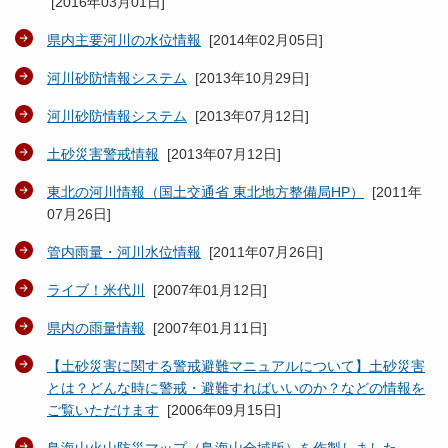
[
2016年03月01日
]
県内主要河川の水位情報
[
2014年02月05日
]
河川砂防情報システム
[
2013年10月29日
]
河川砂防情報システム
[
2013年07月12日
]
土砂災害警戒情報
[
2013年07月12日
]
東北の河川情報（国土交通省 東北地方整備局HP）
[
2011年
07月26日
]
管内雨量・河川水位情報
[
2011年07月26日
]
ライブ！米代川
[
2007年01月12日
]
県内の雨量情報
[
2007年01月11日
]
【土砂災害に関する警戒避難マニュアルについて】土砂災害
とは？どんな時に警戒・避難すればいいのか？などの情報を
ご覧いただけます
[
2006年09月15日
]