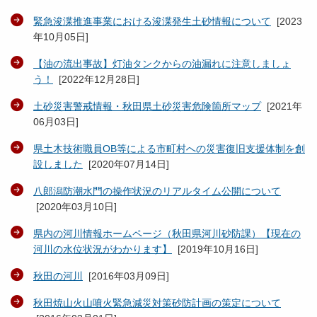
緊急浚渫推進事業における浚渫発生土砂情報について
[
2023
年10月05日
]
【油の流出事故】灯油タンクからの油漏れに注意しましょ
う！
[
2022年12月28日
]
土砂災害警戒情報・秋田県土砂災害危険箇所マップ
[
2021年
06月03日
]
県土木技術職員OB等による市町村への災害復旧支援体制を創
設しました
[
2020年07月14日
]
八郎潟防潮水門の操作状況のリアルタイム公開について
[
2020年03月10日
]
県内の河川情報ホームページ（秋田県河川砂防課）【現在の
河川の水位状況がわかります】
[
2019年10月16日
]
秋田の河川
[
2016年03月09日
]
秋田焼山火山噴火緊急減災対策砂防計画の策定について