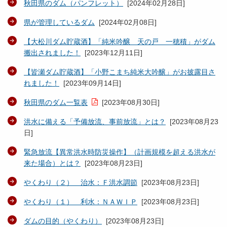
秋田県のダム（パンフレット）
[
2024年02月28日
]
県が管理しているダム
[
2024年02月08日
]
【大松川ダム貯蔵酒】「純米吟醸 天の戸 一穂積」がダム
搬出されました！
[
2023年12月11日
]
【皆瀬ダム貯蔵酒】「小野こまち純米大吟醸」がお披露目さ
れました！
[
2023年09月14日
]
秋田県のダム一覧表
[
2023年08月30日
]
洪水に備える「予備放流、事前放流」とは？
[
2023年08月23
日
]
緊急放流【異常洪水時防災操作】（計画規模を超える洪水が
来た場合）とは？
[
2023年08月23日
]
やくわり（２） 治水：Ｆ洪水調節
[
2023年08月23日
]
やくわり（１） 利水：ＮＡＷＩＰ
[
2023年08月23日
]
ダムの目的（やくわり）
[
2023年08月23日
]