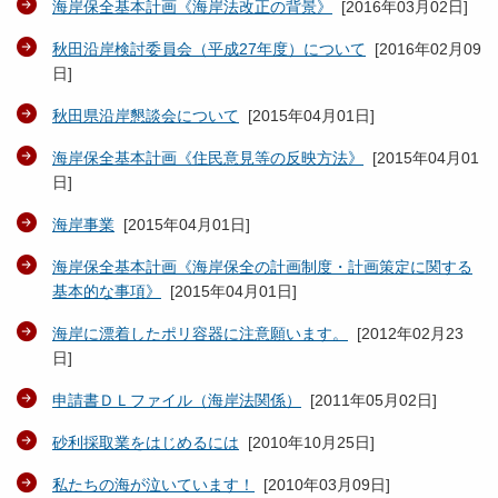
海岸保全基本計画《海岸法改正の背景》
[
2016年03月02日
]
秋田沿岸検討委員会（平成27年度）について
[
2016年02月09
日
]
秋田県沿岸懇談会について
[
2015年04月01日
]
海岸保全基本計画《住民意見等の反映方法》
[
2015年04月01
日
]
海岸事業
[
2015年04月01日
]
海岸保全基本計画《海岸保全の計画制度・計画策定に関する
基本的な事項》
[
2015年04月01日
]
海岸に漂着したポリ容器に注意願います。
[
2012年02月23
日
]
申請書ＤＬファイル（海岸法関係）
[
2011年05月02日
]
砂利採取業をはじめるには
[
2010年10月25日
]
私たちの海が泣いています！
[
2010年03月09日
]