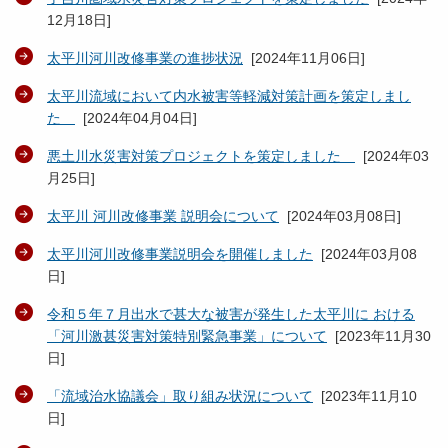
12月18日
]
太平川河川改修事業の進捗状況
[
2024年11月06日
]
太平川流域において内水被害等軽減対策計画を策定しまし
た
[
2024年04月04日
]
悪土川水災害対策プロジェクトを策定しました
[
2024年03
月25日
]
太平川 河川改修事業 説明会について
[
2024年03月08日
]
太平川河川改修事業説明会を開催しました
[
2024年03月08
日
]
令和５年７月出水で甚大な被害が発生した太平川に おける
「河川激甚災害対策特別緊急事業」について
[
2023年11月30
日
]
「流域治水協議会」取り組み状況について
[
2023年11月10
日
]