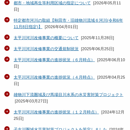
都市・地域再生等利用区域の指定について
[
2026年05月11
日
]
特定都市河川の取組【秋田市・旧雄物川流域６河川(令和6年
11月8日指定)】
[
2026年04月01日
]
太平川河川改修事業の概要について
[
2025年11月28日
]
太平川河川改修事業の交通規制状況
[
2025年06月25日
]
太平川河川改修事業の進捗状況（６月時点）
[
2025年06月10
日
]
太平川河川改修事業の進捗状況（４月時点）
[
2025年04月25
日
]
雄物川下流圏域及び馬場目川水系の水災害対策プロジェクト
[
2025年03月27日
]
太平川河川改修事業の進捗状況（１２月時点）
[
2024年12月
25日
]
子吉川圏域水災害対策プロジェクトを策定しました
[
2024年