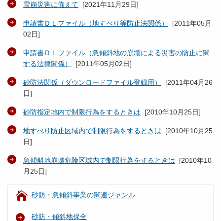
雪崩災害に備えて
[
2021年11月29日
]
申請書ＤＬファイル（地すべり等防止法関係）
[
2011年05月
02日
]
申請書ＤＬファイル（急傾斜地の崩壊による災害の防止に関
する法律関係）
[
2011年05月02日
]
砂防法関係（ダウンロードファイル登録用）
[
2011年04月26
日
]
砂防指定地内で制限行為をするときは
[
2010年10月25日
]
地すべり防止区域内で制限行為をするときは
[
2010年10月25
日
]
急傾斜地崩壊危険区域内で制限行為をするときは
[
2010年10
月25日
]
砂防・急傾斜事業の関連ジャンル
砂防・傾斜地保全