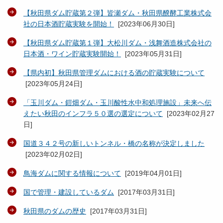
【秋田県ダム貯蔵第２弾】皆瀬ダム・秋田県醗酵工業株式会
社の日本酒貯蔵実験を開始！
[
2023年06月30日
]
【秋田県ダム貯蔵第１弾】大松川ダム・浅舞酒造株式会社の
日本酒・ワイン貯蔵実験開始！
[
2023年05月31日
]
【県内初】秋田県管理ダムにおける酒の貯蔵実験について
[
2023年05月24日
]
「玉川ダム・鎧畑ダム・玉川酸性水中和処理施設」未来へ伝
えたい秋田のインフラ５０選の選定について
[
2023年02月27
日
]
国道３４２号の新しいトンネル・橋の名称が決定しました
[
2023年02月02日
]
鳥海ダムに関する情報について
[
2019年04月01日
]
国で管理・建設しているダム
[
2017年03月31日
]
秋田県のダムの歴史
[
2017年03月31日
]