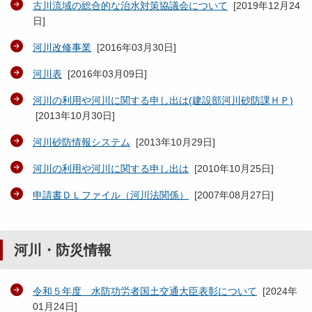
古川流域の総合的な治水対策協議会について
[
2019年12月24
日
]
河川改修事業
[
2016年03月30日
]
河川表
[
2016年03月09日
]
河川の利用や河川に関する申し出は(建設部河川砂防課ＨＰ)
[
2013年10月30日
]
河川砂防情報システム
[
2013年10月29日
]
河川の利用や河川に関する申し出は
[
2010年10月25日
]
申請書ＤＬファイル（河川法関係）
[
2007年08月27日
]
河川・防災情報
令和５年度 水防功労者国土交通大臣表彰について
[
2024年
01月24日
]