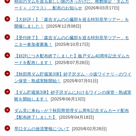
秋田のダムを巡る新しい旅のきっかけに。枚数限定「ダムカ
ード＋（プラス）」配布のお知らせ
[
2026年03月17日
]
【大好評！】「森吉ダムの心臓部を巡る特別見学ツアー」を
開催しました！
[
2025年12月08日
]
【受付終了】「森吉ダムの心臓部を巡る特別見学ツアー」モ
ニター参加者募集！
[
2025年10月17日
]
【好評につき配布終了しました】板戸ダム40周年記念ダムカ
ードを配布します！
[
2025年07月28日
]
【秋田県ダム貯蔵第3弾】砂子沢ダム・小坂ワイナリ－のワイ
ン保管・熟成実験開始！
[
2025年07月01日
]
【ダム貯蔵第3弾】砂子沢ダムにおけるワインの保管・熟成実
験を開始します！
[
2025年06月13日
]
ダム見に来ね～が？秋田県管理ダム周年記念ダムカード配布
【配布終了しました】
[
2025年04月18日
]
早口ダムの放流警報について
[
2025年02月28日
]