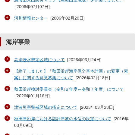
鳥海山火山防災マップ（鳥海山全域版）を作製しました。
[
2006年07月07日
]
河川情報センター
[
2006年02月20日
]
海岸事業
高潮浸水想定区域について
[
2026年03月24日
]
【終了しました】「秋田沿岸海岸保全基本計画」の変更（素
案）に関する意見募集について
[
2026年02月18日
]
秋田沿岸検討委員会（令和６年度～令和７年度）について
[
2026年01月16日
]
津波災害警戒区域の指定について
[
2023年03月28日
]
秋田県沿岸における設計津波の水位の設定について
[
2016年
03月09日
]