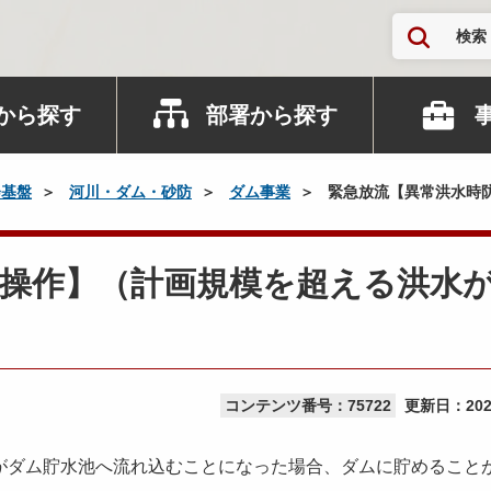
検索
から探す
部署から探す
会基盤
河川・ダム・砂防
ダム事業
緊急放流【異常洪水時
災操作】（計画規模を超える洪水
コンテンツ番号：75722
更新日：
20
ダム貯水池へ流れ込むことになった場合、ダムに貯めること