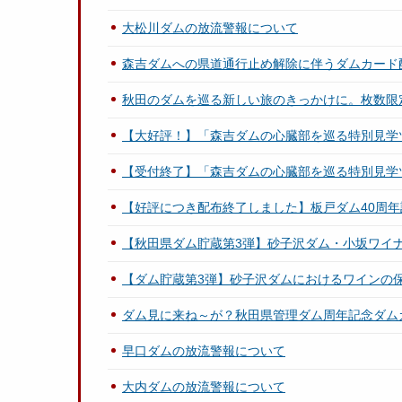
大松川ダムの放流警報について
森吉ダムへの県道通行止め解除に伴うダムカード
秋田のダムを巡る新しい旅のきっかけに。枚数限
【大好評！】「森吉ダムの心臓部を巡る特別見学
【受付終了】「森吉ダムの心臓部を巡る特別見学
【好評につき配布終了しました】板戸ダム40周
【秋田県ダム貯蔵第3弾】砂子沢ダム・小坂ワイ
【ダム貯蔵第3弾】砂子沢ダムにおけるワインの
ダム見に来ね～が？秋田県管理ダム周年記念ダム
早口ダムの放流警報について
大内ダムの放流警報について