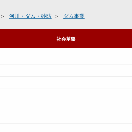
河川・ダム・砂防
ダム事業
社会基盤