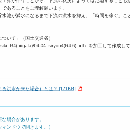
上昇が伴うことから、下流の状況によっては氾濫することも
）であることをご理解願います。
水池が満水になるまで下流の洪水を抑え、「時間を稼ぐ」こ
について」（国土交通省）
7_siryouisiki_R4(niigata)/04-04_siryou4(R4.6).pdf）を加工して
洪水が来た場合）とは？ [171KB]
要な場合があります。
ウィンドウで開きます。）