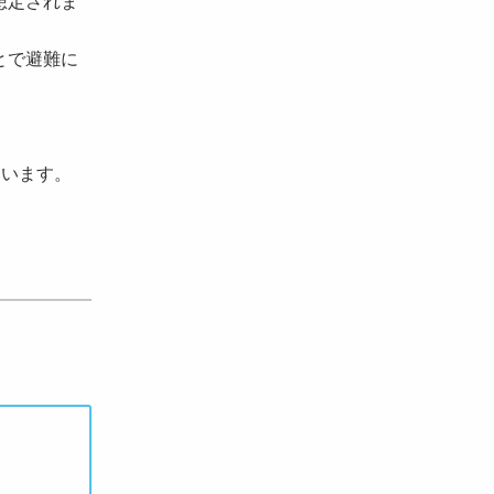
想定されま
とで避難に
作成しています。