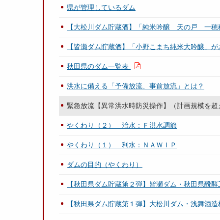
県が管理しているダム
【大松川ダム貯蔵酒】「純米吟醸 天の戸 一穂
【皆瀬ダム貯蔵酒】「小野こまち純米大吟醸」が
秋田県のダム一覧表
洪水に備える「予備放流、事前放流」とは？
緊急放流【異常洪水時防災操作】（計画規模を超
やくわり（２） 治水：Ｆ洪水調節
やくわり（１） 利水：ＮＡＷＩＰ
ダムの目的（やくわり）
【秋田県ダム貯蔵第２弾】皆瀬ダム・秋田県醗酵
【秋田県ダム貯蔵第１弾】大松川ダム・浅舞酒造