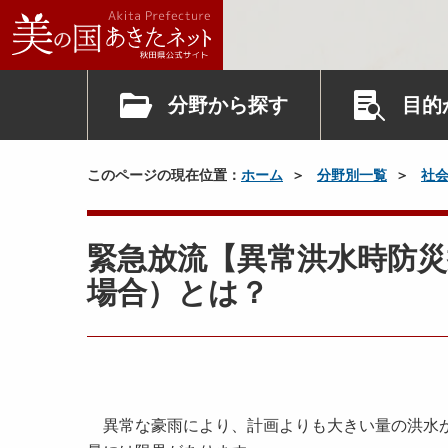
分野から探す
目的
このページの現在位置：
ホーム
分野別一覧
社
緊急放流【異常洪水時防
場合）とは？
異常な豪雨により、計画よりも大きい量の洪水が