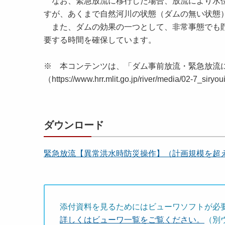
なお、緊急放流に移行した場合、放流により水位
すが、あくまで自然河川の状態（ダムの無い状態
また、ダムの効果の一つとして、非常事態でも貯
要する時間を確保しています。
※ 本コンテンツは、「ダム事前放流・緊急放流
（https://www.hrr.mlit.go.jp/river/media/02-
ダウンロード
緊急放流【異常洪水時防災操作】（計画規模を超える
添付資料を見るためにはビューワソフトが必
詳しくはビューワ一覧をご覧ください。
（別