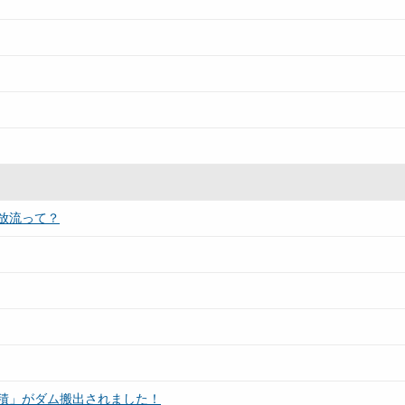
放流って？
積」がダム搬出されました！