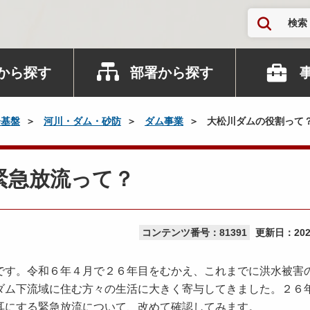
検索
から探す
部署から探す
会基盤
河川・ダム・砂防
ダム事業
大松川ダムの役割って？
緊急放流って？
コンテンツ番号：81391
更新日：
20
す。令和６年４月で２６年目をむかえ、これまでに洪水被害
ダム下流域に住む方々の生活に大きく寄与してきました。２６
耳にする緊急放流について、改めて確認してみます。