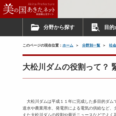
分野から探す
目的
このページの現在位置：
ホーム
分野別一覧
社
大松川ダムの役割って？ 
大松川ダムは平成１１年に完成した多目的ダムで
道水や農業用水、発電所による電気の供給など、
えた大松川ダムの役割や最近ニュースなどでよく