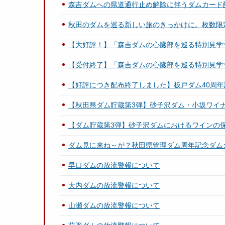
森吉ダムへの県道通行止め解除に伴うダムカード
秋田のダムを巡る新しい旅のきっかけに。枚数限
【大好評！】「森吉ダムの心臓部を巡る特別見学
【受付終了】「森吉ダムの心臓部を巡る特別見学
【好評につき配布終了しました】板戸ダム40周
【秋田県ダム貯蔵第3弾】砂子沢ダム・小坂ワイ
【ダム貯蔵第3弾】砂子沢ダムにおけるワインの
ダム見に来ね～が？秋田県管理ダム周年記念ダム
早口ダムの放流警報について
大内ダムの放流警報について
山瀬ダムの放流警報について