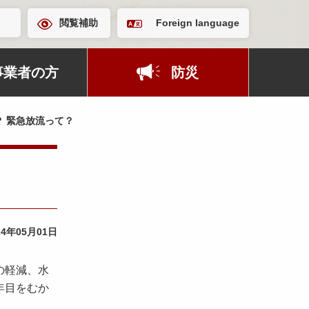
閲覧補助
Foreign language
事業者の方
防災
 緊急放流って？
24年05月01日
の軽減、水
年目をむか