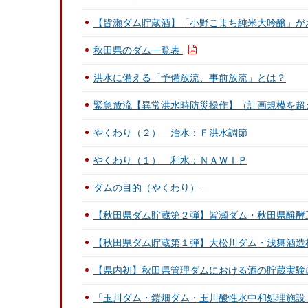
【皆瀬ダム貯蔵酒】「小野こまち純米大吟醸」が
秋田県のダム一覧表
洪水に備える「予備放流、事前放流」とは？
緊急放流【異常洪水時防災操作】（計画規模を超
やくわり（２） 治水：Ｆ洪水調節
やくわり（１） 利水：ＮＡＷＩＰ
ダムの目的（やくわり）
【秋田県ダム貯蔵第２弾】皆瀬ダム・秋田県醗酵
【秋田県ダム貯蔵第１弾】大松川ダム・浅舞酒造
【県内初】秋田県管理ダムにおける酒の貯蔵実験
「玉川ダム・鎧畑ダム・玉川酸性水中和処理施設