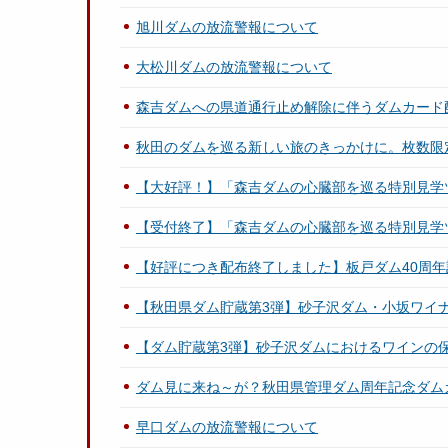
旭川ダムの放流警報について
大松川ダムの放流警報について
森吉ダムへの県道通行止め解除に伴うダムカード
秋田のダムを巡る新しい旅のきっかけに。枚数限
【大好評！】「森吉ダムの心臓部を巡る特別見学
【受付終了】「森吉ダムの心臓部を巡る特別見学
【好評につき配布終了しました】板戸ダム40周
【秋田県ダム貯蔵第3弾】砂子沢ダム・小坂ワイ
【ダム貯蔵第3弾】砂子沢ダムにおけるワインの
ダム見に来ね～が？秋田県管理ダム周年記念ダム
早口ダムの放流警報について