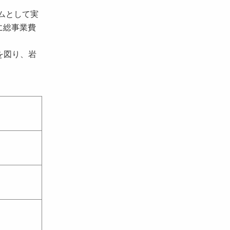
ムとして実
に総事業費
を図り、岩