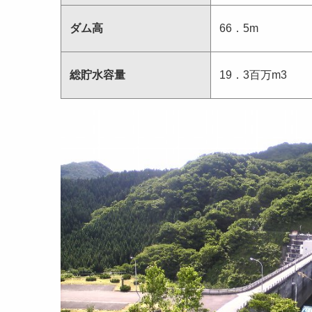
ダム高
66．5m
総貯水容量
19．3百万m3