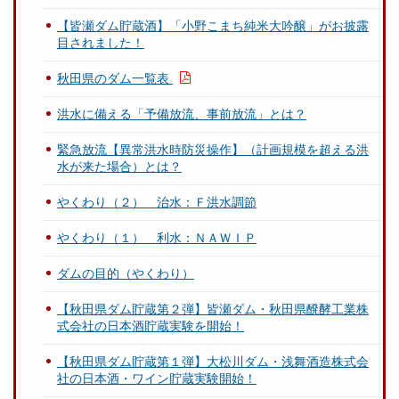
【皆瀬ダム貯蔵酒】「小野こまち純米大吟醸」がお披露
目されました！
秋田県のダム一覧表
洪水に備える「予備放流、事前放流」とは？
緊急放流【異常洪水時防災操作】（計画規模を超える洪
水が来た場合）とは？
やくわり（２） 治水：Ｆ洪水調節
やくわり（１） 利水：ＮＡＷＩＰ
ダムの目的（やくわり）
【秋田県ダム貯蔵第２弾】皆瀬ダム・秋田県醗酵工業株
式会社の日本酒貯蔵実験を開始！
【秋田県ダム貯蔵第１弾】大松川ダム・浅舞酒造株式会
社の日本酒・ワイン貯蔵実験開始！