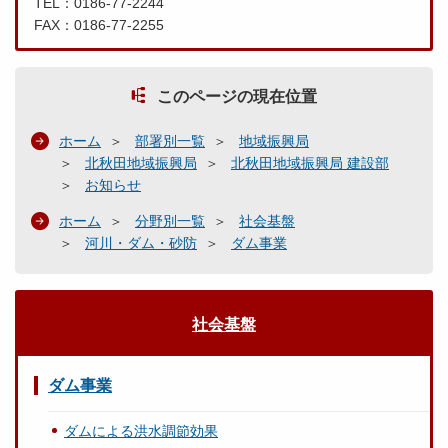
TEL：0186-77-2244
FAX：0186-77-2255
このページの現在位置
ホーム
部署別一覧
地域振興局
北秋田地域振興局
北秋田地域振興局 建設部
お知らせ
ホーム
分野別一覧
社会基盤
河川・ダム・砂防
ダム事業
社会基盤
ダム事業
ダムによる洪水調節効果