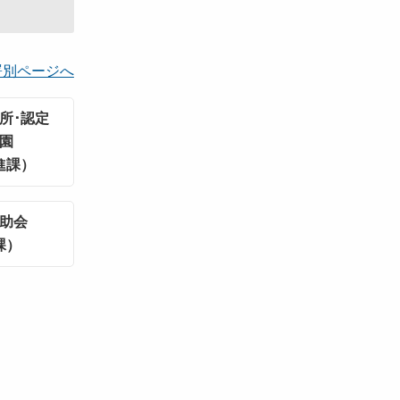
署別ページへ
所･認定
園
進課）
助会
課）