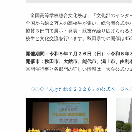
全国高等学校総合文化祭は、「文化部のインター
全国から約２万人の高校生が集い、総合開会式や
協賛３部門で展示・発表・競技が繰り広げられる
校生と文化交流を行います。秋田県での開催は45
開催期間：令和８年７月２６日（日）～令和８年
開催市：秋田市、大館市、能代市、潟上市、由利
※開催行事と各部門の詳しい情報は、大会公式ウ
◇◇◇「あきた総文２０２６」の公式ページへ