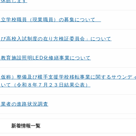
時休館します
県立学校職員（現業職員）の募集について
及び高校入試制度の在り方検証委員会」について
教育施設照明LED化修繕事業について
（仮称）整備及び横手支援学校移転事業に関するサウンデ
ついて（令和８年７月２３日結果公表）
卒業者の進路状況調査
新着情報一覧