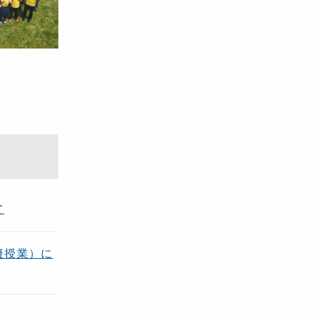
会
て
擬授業）に