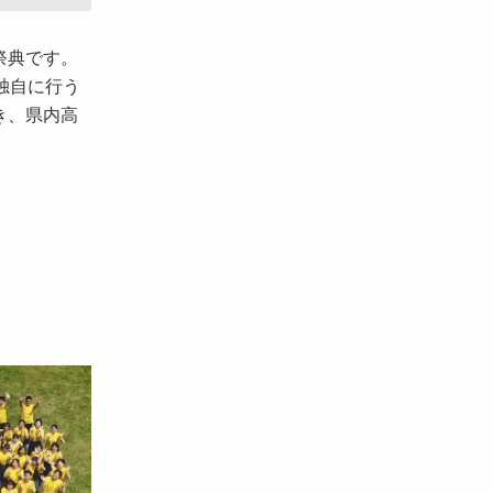
祭典です。
独自に行う
き、県内高