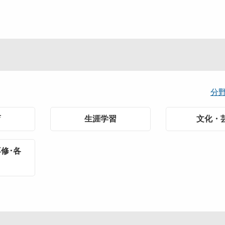
分
育
生涯学習
文化・
修･各