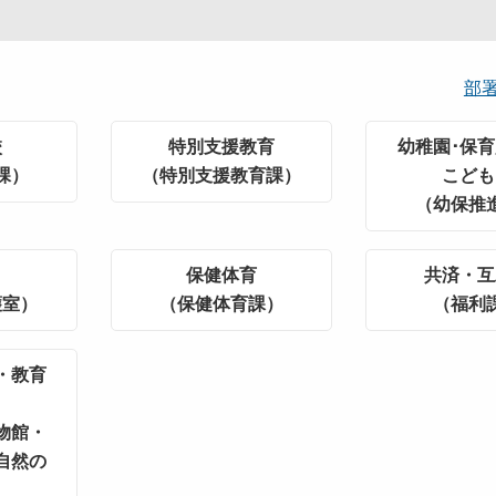
部
校
特別支援教育
幼稚園･保育
課）
（特別支援教育課）
こども
（幼保推
保健体育
共済・互
護室）
（保健体育課）
（福利
・教育
物館・
自然の
）