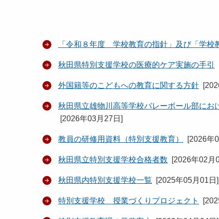
「令和８年度 学校教育の指針」及び「学校
秋田県特別支援学校の医療的ケア実施の手引
外国籍等のこどもへの教育に関する方針
[
20
秋田県立雄物川高等学校バレーボール部にお
[
2026年03月27日
]
教員の研修用資料（特別支援教育）
[
2026年
秋田県立特別支援学校合格者数
[
2026年02月
秋田県内特別支援学校一覧
[
2025年05月01日
]
特別支援学校 授業づくりプロジェクト
[
20