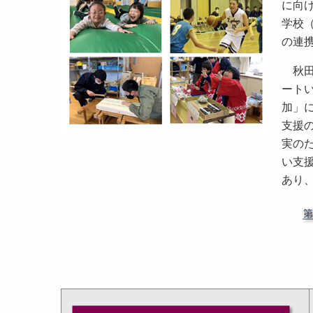
に向
学校
の連
秋田
ート
加」
支援
実の
い支
あり