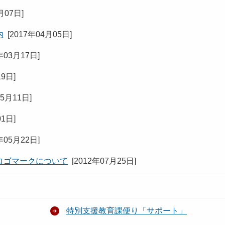
月07日
]
内
[
2017年04月05日
]
年03月17日
]
19日
]
05月11日
]
01日
]
年05月22日
]
ロゴマークについて
[
2012年07月25日
]
特別支援教育課便り「サポート」