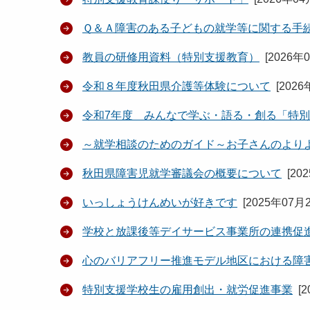
Ｑ＆Ａ障害のある子どもの就学等に関する手
教員の研修用資料（特別支援教育）
[
2026年
令和８年度秋田県介護等体験について
[
2026
令和7年度 みんなで学ぶ・語る・創る「特
～就学相談のためのガイド～お子さんのより
秋田県障害児就学審議会の概要について
[
20
いっしょうけんめいが好きです
[
2025年07月
学校と放課後等デイサービス事業所の連携促
心のバリアフリー推進モデル地区における障
特別支援学校生の雇用創出・就労促進事業
[
2