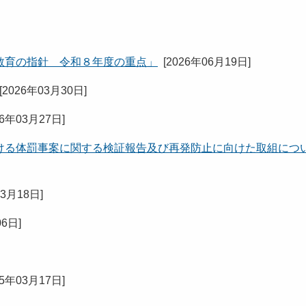
教育の指針 令和８年度の重点」
[
2026年06月19日
]
[
2026年03月30日
]
26年03月27日
]
ける体罰事案に関する検証報告及び再発防止に向けた取組につ
03月18日
]
06日
]
25年03月17日
]