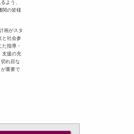
れるよう、
機関の皆様
計画がスタ
立と社会参
じた指導・
・支援の充
「切れ目な
」が重要で