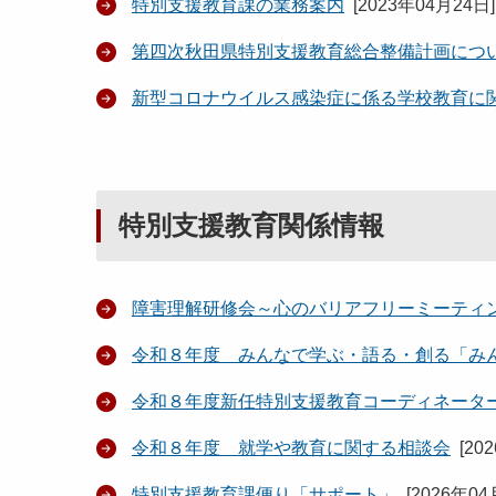
特別支援教育課の業務案内
[
2023年04月24日
]
第四次秋田県特別支援教育総合整備計画につ
新型コロナウイルス感染症に係る学校教育に
特別支援教育関係情報
障害理解研修会～心のバリアフリーミーティ
令和８年度 みんなで学ぶ・語る・創る「み
令和８年度新任特別支援教育コーディネータ
令和８年度 就学や教育に関する相談会
[
20
特別支援教育課便り「サポート」
[
2026年04