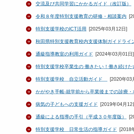
交流及び共同学習にかかるガイド（改訂版）
令和８年度特別支援教育の研修・相談案内
[
2
特別支援学校のICT活用
[
2025年03月12日
]
秋田県特別支援教育校内支援体制ガイドライ
通級指導教室の利用ガイド
[
2024年03月01日
]
特別支援学校卒業生の 働きたい！働き続けた
特別支援学校 自立活動ガイド
[
2020年03
かがやき手帳-就学前から卒業後までの診療・
病気の子どもへの支援ガイド
[
2019年04月1
通級による指導の手引（平成３０年度版）
[
2
特別支援学校 日常生活の指導ガイド
[
2018