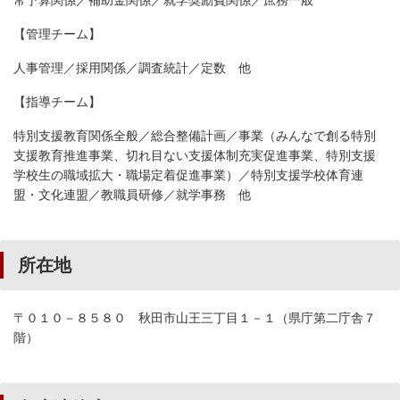
常予算関係／補助金関係／就学奨励費関係／庶務一般
【管理チーム】
人事管理／採用関係／調査統計／定数 他
【指導チーム】
特別支援教育関係全般／総合整備計画／事業（みんなで創る特別
支援教育推進事業、切れ目ない支援体制充実促進事業、特別支援
学校生の職域拡大・職場定着促進事業）／特別支援学校体育連
盟・文化連盟／教職員研修／就学事務 他
所在地
〒０１０－８５８０ 秋田市山王三丁目１－１（県庁第二庁舎７
階）