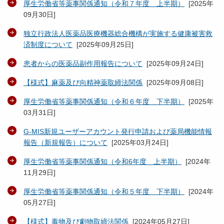
厚生労働省等薬事関係通知（令和７年度 上半期）
[
2025年
09月30日
]
独立行政法人医薬品医療機器総合機構が実施する健康被害救
済制度について
[
2025年09月25日
]
患者からの医薬品副作用報告について
[
2025年09月24日
]
【様式】麻薬及び向精神薬取締法関係
[
2025年09月08日
]
厚生労働省等薬事関係通知（令和６年度 下半期）
[
2025年
03月31日
]
G-MIS新規ユーザーアカウント発行申請および薬局機能情報
報告（新規報告）について
[
2025年03月24日
]
厚生労働省等薬事関係通知（令和6年度 上半期）
[
2024年
11月29日
]
厚生労働省等薬事関係通知（令和５年度 下半期）
[
2024年
05月27日
]
【様式】毒物及び劇物取締法関係
[
2024年05月27日
]