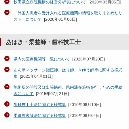
秋田県立病院機構の経営分析表について
[
2020年03月05日
]
「外国人患者を受け入れる医療機関の情報を取りまとめたリ
スト」について
[
2020年01月06日
]
あはき・柔整師・歯科技工士
県内の医療機関等一覧について
[
2026年07月20日
]
あん摩マッサージ指圧師、はり師、きゆう師等に関する様式
集
[
2021年04月01日
]
施術所の開設又は出張施術、県内滞在施術を行うための手続
きについて
[
2015年07月21日
]
歯科技工士法に関する様式集
[
2010年08月10日
]
柔道整復師法に関する様式集
[
2010年08月04日
]