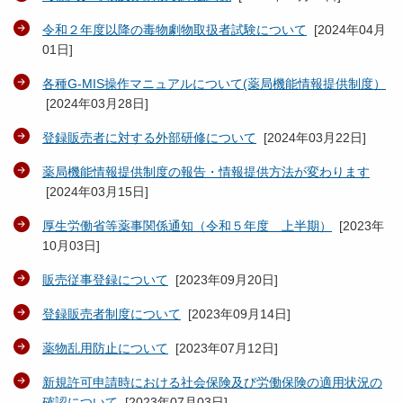
令和２年度以降の毒物劇物取扱者試験について
[
2024年04月
01日
]
各種G-MIS操作マニュアルについて(薬局機能情報提供制度）
[
2024年03月28日
]
登録販売者に対する外部研修について
[
2024年03月22日
]
薬局機能情報提供制度の報告・情報提供方法が変わります
[
2024年03月15日
]
厚生労働省等薬事関係通知（令和５年度 上半期）
[
2023年
10月03日
]
販売従事登録について
[
2023年09月20日
]
登録販売者制度について
[
2023年09月14日
]
薬物乱用防止について
[
2023年07月12日
]
新規許可申請時における社会保険及び労働保険の適用状況の
確認について
[
2023年07月03日
]