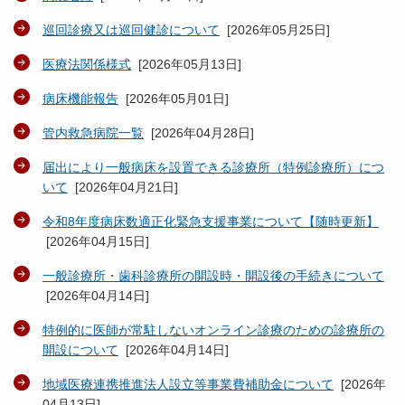
巡回診療又は巡回健診について
[
2026年05月25日
]
医療法関係様式
[
2026年05月13日
]
病床機能報告
[
2026年05月01日
]
管内救急病院一覧
[
2026年04月28日
]
届出により一般病床を設置できる診療所（特例診療所）につ
いて
[
2026年04月21日
]
令和8年度病床数適正化緊急支援事業について【随時更新】
[
2026年04月15日
]
一般診療所・歯科診療所の開設時・開設後の手続きについて
[
2026年04月14日
]
特例的に医師が常駐しないオンライン診療のための診療所の
開設について
[
2026年04月14日
]
地域医療連携推進法人設立等事業費補助金について
[
2026年
04月13日
]