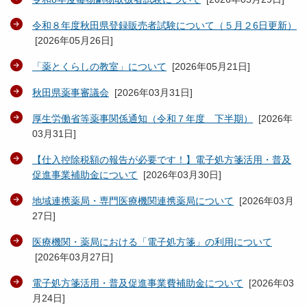
令和８年度秋田県登録販売者試験について（５月２6日更新）
[
2026年05月26日
]
「薬とくらしの教室」について
[
2026年05月21日
]
秋田県薬事審議会
[
2026年03月31日
]
厚生労働省等薬事関係通知（令和７年度 下半期）
[
2026年
03月31日
]
【仕入控除税額の報告が必要です！】電子処方箋活用・普及
促進事業補助金について
[
2026年03月30日
]
地域連携薬局・専門医療機関連携薬局について
[
2026年03月
27日
]
医療機関・薬局における「電子処方箋」の利用について
[
2026年03月27日
]
電子処方箋活用・普及促進事業費補助金について
[
2026年03
月24日
]