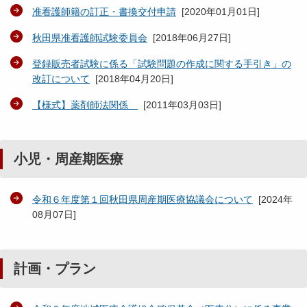
准看護師籍の訂正・書換交付申請
[
2020年01月01日
]
秋田県准看護師試験委員会
[
2018年06月27日
]
登録販売者試験に係る「試験問題の作成に関する手引き」の
改訂について
[
2018年04月20日
]
【様式】薬剤師法関係
[
2011年03月03日
]
小児・周産期医療
令和６年度第１回秋田県周産期医療協議会について
[
2024年
08月07日
]
計画・プラン