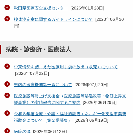
秋田県医療安全支援センター
[
2026年01月28日
]
検体測定室に関するガイドラインについて
[
2023年06月30
日
]
病院・診療所・医療法人
中東情勢を踏まえた医療用手袋の放出（販売）について
[
2026年07月22日
]
県内の医療機関等一覧について
[
2026年07月20日
]
医療施設等賃上げ支援金（医療施設等処遇改善・物価上昇支
援事業）の実績報告に関するご案内
[
2026年06月29日
]
令和８年度医療・介護・福祉施設省エネルギー化支援事業費
補助金について（第２期募集）
[
2026年06月19日
]
病院名簿
[
2026年06月12日
]