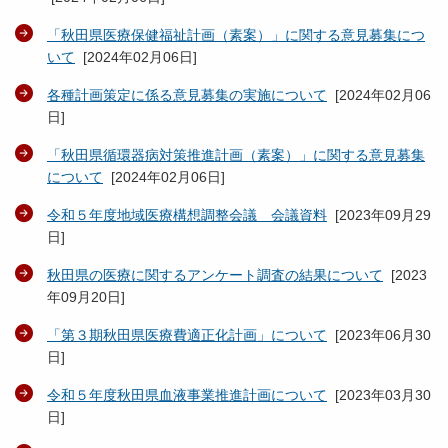
「秋田県医療保健福祉計画（素案）」に関する意見募集につ
いて
[
2024年02月06日
]
各種計画策定に係る意見募集の実施について
[
2024年02月06
日
]
「秋田県循環器病対策推進計画（素案）」に関する意見募集
について
[
2024年02月06日
]
令和５年度地域医療構想調整会議 会議資料
[
2023年09月29
日
]
秋田県の医療に関するアンケート調査の結果について
[
2023
年09月20日
]
「第３期秋田県医療費適正化計画」について
[
2023年06月30
日
]
令和５年度秋田県血液事業推進計画について
[
2023年03月30
日
]