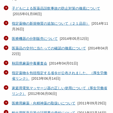
子どもによる医薬品誤飲事故の防止対策の徹底について
[
2015年01月08日
]
指定薬物の新規物質の追加について（２１品目）
[
2014年11
月26日
]
医療機器の分割販売について
[
2014年05月12日
]
医薬品の交付に当たっての確認の徹底について
[
2014年04月
22日
]
秋田県麻薬中毒審査会
[
2014年04月01日
]
指定薬物を包括指定する省令が公布されました。（厚生労働
省リンク）
[
2013年06月14日
]
家庭用電気マッサージ器の正しい使用について（厚生労働省
リンク）
[
2012年06月06日
]
医療用麻薬・向精神薬の取扱いについて
[
2011年09月29日
]
輸出用医薬品等の証明書の発給について
[
2011年02月16日
]