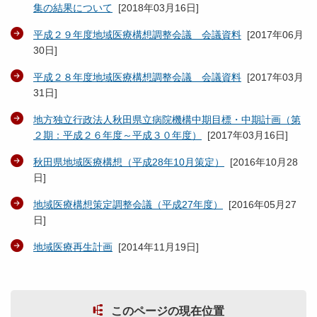
集の結果について
[
2018年03月16日
]
平成２９年度地域医療構想調整会議 会議資料
[
2017年06月
30日
]
平成２８年度地域医療構想調整会議 会議資料
[
2017年03月
31日
]
地方独立行政法人秋田県立病院機構中期目標・中期計画（第
２期：平成２６年度～平成３０年度）
[
2017年03月16日
]
秋田県地域医療構想（平成28年10月策定）
[
2016年10月28
日
]
地域医療構想策定調整会議（平成27年度）
[
2016年05月27
日
]
地域医療再生計画
[
2014年11月19日
]
このページの現在位置