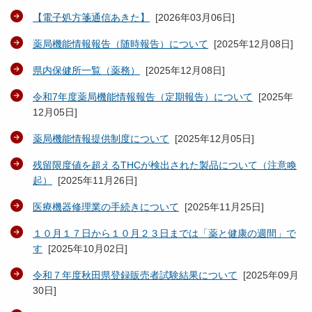
【電子処方箋通信あきた】
[
2026年03月06日
]
薬局機能情報報告（随時報告）について
[
2025年12月08日
]
県内保健所一覧（薬務）
[
2025年12月08日
]
令和7年度薬局機能情報報告（定期報告）について
[
2025年
12月05日
]
薬局機能情報提供制度について
[
2025年12月05日
]
残留限度値を超えるTHCが検出された製品について（注意喚
起）
[
2025年11月26日
]
医療機器修理業の手続きについて
[
2025年11月25日
]
１０月１７日から１０月２３日までは「薬と健康の週間」で
す
[
2025年10月02日
]
令和７年度秋田県登録販売者試験結果について
[
2025年09月
30日
]