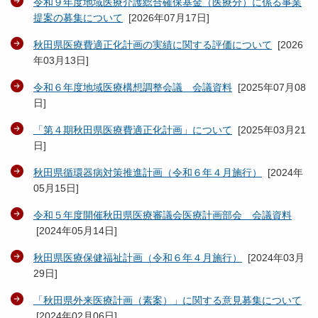
令和９年度地域医療介護総合確保基金（医療分）に係る事業
提案の募集について
[
2026年07月17日
]
秋田県医療費適正化計画の実績に関する評価について
[
2026
年03月13日
]
令和６年度地域医療構想調整会議 会議資料
[
2025年07月08
日
]
「第４期秋田県医療費適正化計画」について
[
2025年03月21
日
]
秋田県循環器病対策推進計画（令和６年４月施行）
[
2024年
05月15日
]
令和５年度開催秋田県医療審議会医療計画部会 会議資料
[
2024年05月14日
]
秋田県医療保健福祉計画（令和６年４月施行）
[
2024年03月
29日
]
「秋田県外来医療計画（素案）」に関する意見募集について
[
2024年02月06日
]