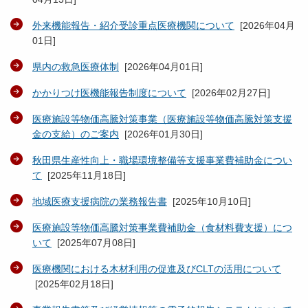
外来機能報告・紹介受診重点医療機関について
[
2026年04月
01日
]
県内の救急医療体制
[
2026年04月01日
]
かかりつけ医機能報告制度について
[
2026年02月27日
]
医療施設等物価高騰対策事業（医療施設等物価高騰対策支援
金の支給）のご案内
[
2026年01月30日
]
秋田県生産性向上・職場環境整備等支援事業費補助金につい
て
[
2025年11月18日
]
地域医療支援病院の業務報告書
[
2025年10月10日
]
医療施設等物価高騰対策事業費補助金（食材料費支援）につ
いて
[
2025年07月08日
]
医療機関における木材利用の促進及びCLTの活用について
[
2025年02月18日
]