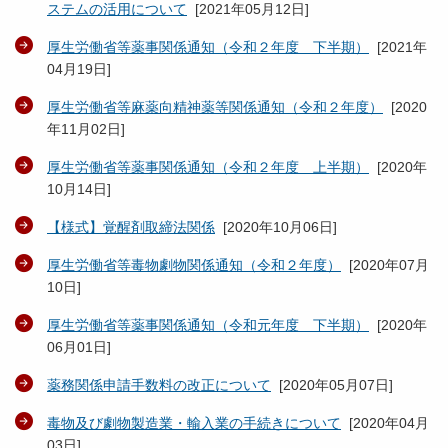
ステムの活用について
[
2021年05月12日
]
厚生労働省等薬事関係通知（令和２年度 下半期）
[
2021年
04月19日
]
厚生労働省等麻薬向精神薬等関係通知（令和２年度）
[
2020
年11月02日
]
厚生労働省等薬事関係通知（令和２年度 上半期）
[
2020年
10月14日
]
【様式】覚醒剤取締法関係
[
2020年10月06日
]
厚生労働省等毒物劇物関係通知（令和２年度）
[
2020年07月
10日
]
厚生労働省等薬事関係通知（令和元年度 下半期）
[
2020年
06月01日
]
薬務関係申請手数料の改正について
[
2020年05月07日
]
毒物及び劇物製造業・輸入業の手続きについて
[
2020年04月
03日
]