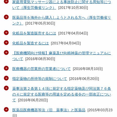
家庭用電気マッサージ器による事故防止に関する周知等につ
いて（厚生労働省リンク）
[
2017年10月30日
]
医薬品等を海外から購入しようとされる方へ（厚生労働省リ
ンク）
[
2017年05月30日
]
化粧品を製造販売するには
[
2017年04月04日
]
化粧品を製造するには
[
2017年04月04日
]
【医療機関向け情報】麻薬及び向精神薬の管理マニュアルに
ついて
[
2016年08月30日
]
医療機器の営業所の営業者について
[
2016年08月10日
]
指定薬物の所持等の規制について
[
2016年06月20日
]
薬事法第２条第１４項に規定する指定薬物及び同法第７６条
の４に規定する医療等の用途を定める省令の一部改正につい
て
[
2016年06月20日
]
医薬品医療機器等法（旧 薬事法）と医薬品
[
2015年03月23
日
]