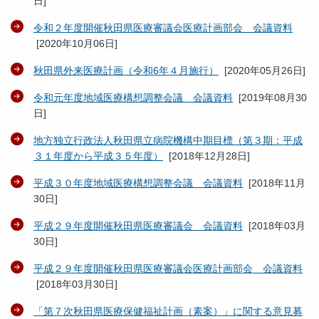
日
]
令和２年度開催秋田県医療審議会医療計画部会 会議資料
[
2020年10月06日
]
秋田県外来医療計画（令和6年４月施行）
[
2020年05月26日
]
令和元年度地域医療構想調整会議 会議資料
[
2019年08月30
日
]
地方独立行政法人秋田県立病院機構中期目標（第３期：平成
３１年度から平成３５年度）
[
2018年12月28日
]
平成３０年度地域医療構想調整会議 会議資料
[
2018年11月
30日
]
平成２９年度開催秋田県医療審議会 会議資料
[
2018年03月
30日
]
平成２９年度開催秋田県医療審議会医療計画部会 会議資料
[
2018年03月30日
]
「第７次秋田県医療保健福祉計画（素案）」に関する意見募