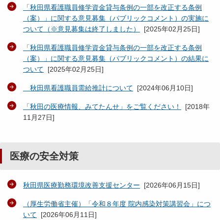
「秋田県看護職員修学資金貸与条例の一部を改正する条例
（案）」に関する意見募集（パブリックコメント）の実施に
ついて（※意見募集は終了しました）
[
2025年02月25日
]
「秋田県看護職員修学資金貸与条例の一部を改正する条例
（案）」に関する意見募集（パブリックコメント）の結果に
ついて
[
2025年02月25日
]
秋田県看護職員需給推計について
[
2024年06月10日
]
「秋田の医療情報、みてたんせ」をご覧ください！
[
2018年
11月27日
]
医療の安全対策
秋田県医療勤務環境改善支援センター
[
2026年06月15日
]
（厚生労働省主催）「令和８年度 院内感染対策講習会」につ
いて
[
2026年06月11日
]