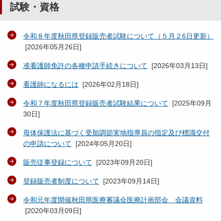
試験・資格
令和８年度秋田県登録販売者試験について（５月２6日更新）
[
2026年05月26日
]
准看護師免許の各種申請手続きについて
[
2026年03月13日
]
看護師になるには
[
2026年02月18日
]
令和７年度秋田県登録販売者試験結果について
[
2025年09月
30日
]
母体保護法に基づく受胎調節実地指導員の指定及び標識交付
の申請について
[
2024年05月20日
]
販売従事登録について
[
2023年09月20日
]
登録販売者制度について
[
2023年09月14日
]
令和元年度開催秋田県医療審議会医療計画部会 会議資料
[
2020年03月09日
]