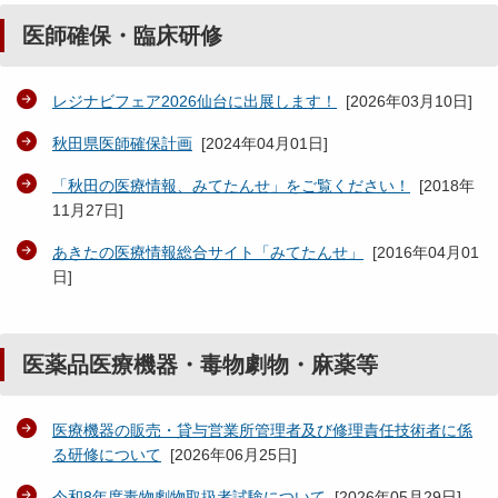
医師確保・臨床研修
レジナビフェア2026仙台に出展します！
[
2026年03月10日
]
秋田県医師確保計画
[
2024年04月01日
]
「秋田の医療情報、みてたんせ」をご覧ください！
[
2018年
11月27日
]
あきたの医療情報総合サイト「みてたんせ」
[
2016年04月01
日
]
医薬品医療機器・毒物劇物・麻薬等
医療機器の販売・貸与営業所管理者及び修理責任技術者に係
る研修について
[
2026年06月25日
]
令和8年度毒物劇物取扱者試験について
[
2026年05月29日
]