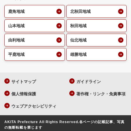
鹿角地域
北秋田地域
山本地域
秋田地域
由利地域
仙北地域
平鹿地域
雄勝地域
サイトマップ
ガイドライン
個人情報保護
著作権・リンク・免責事項
ウェブアクセシビリティ
AKITA Prefecture All Rights Reserved.
各ページの記載記事、写真
の無断転載を禁じます