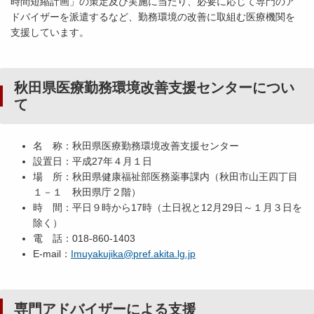
時間短縮計画」の策定及び実施に当たり、必要に応じて専門のア
ドバイザーを派遣するなど、勤務環境の改善に取組む医療機関を
支援しています。
秋田県医療勤務環境改善支援センターについ
て
名 称：秋田県医療勤務環境改善支援センター
設置日：平成27年４月１日
場 所：秋田県健康福祉部医務薬事課内（秋田市山王四丁目
１－１ 秋田県庁２階）
時 間：平日９時から17時（土日祝と12月29日～１月３日を
除く）
電 話：018-860-1403
E-mail：
Imuyakujika@pref.akita.lg.jp
専門アドバイザーによる支援