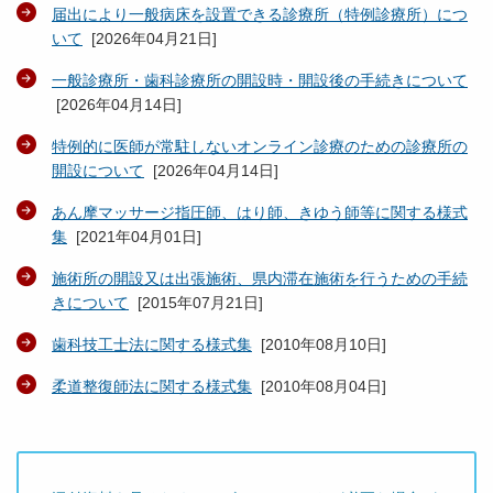
届出により一般病床を設置できる診療所（特例診療所）につ
いて
[
2026年04月21日
]
一般診療所・歯科診療所の開設時・開設後の手続きについて
[
2026年04月14日
]
特例的に医師が常駐しないオンライン診療のための診療所の
開設について
[
2026年04月14日
]
あん摩マッサージ指圧師、はり師、きゆう師等に関する様式
集
[
2021年04月01日
]
施術所の開設又は出張施術、県内滞在施術を行うための手続
きについて
[
2015年07月21日
]
歯科技工士法に関する様式集
[
2010年08月10日
]
柔道整復師法に関する様式集
[
2010年08月04日
]