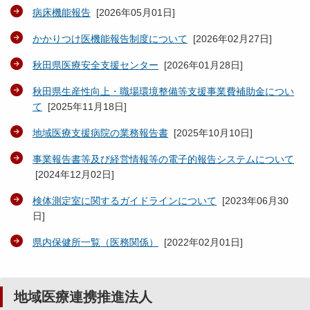
病床機能報告
[
2026年05月01日
]
かかりつけ医機能報告制度について
[
2026年02月27日
]
秋田県医療安全支援センター
[
2026年01月28日
]
秋田県生産性向上・職場環境整備等支援事業費補助金につい
て
[
2025年11月18日
]
地域医療支援病院の業務報告書
[
2025年10月10日
]
事業報告書等及び経営情報等の電子的報告システムについて
[
2024年12月02日
]
検体測定室に関するガイドラインについて
[
2023年06月30
日
]
県内保健所一覧（医務関係）
[
2022年02月01日
]
地域医療連携推進法人