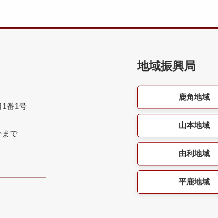
地域振興局
鹿角地域
目1番1号
山本地域
分まで
由利地域
平鹿地域