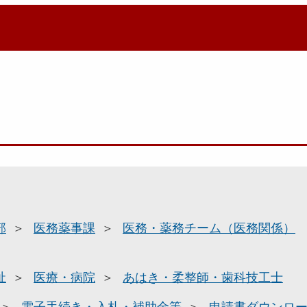
部
医務薬事課
医務・薬務チーム（医務関係）
祉
医療・病院
あはき・柔整師・歯科技工士