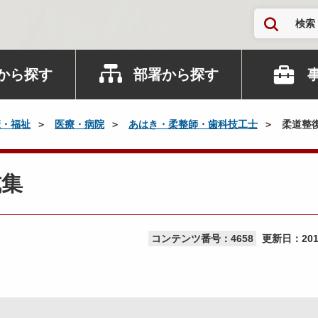
検索
から探す
部署から探す
康・福祉
医療・病院
あはき・柔整師・歯科技工士
柔道整
式集
コンテンツ番号：4658
更新日：
20