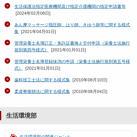
生活保護法指定医療機関及び指定介護機関の指定申請書等
[
2024年02月08日
]
あん摩マッサージ指圧師、はり師、きゆう師等に関する様式
集
[
2021年04月01日
]
管理栄養士名簿訂正・免許証書換え交付申請（栄養士法施行
規則第四号様式）
[
2021年01月01日
]
管理栄養士名簿登録抹消の申請（栄養士法施行規則第五号様
式）
[
2021年01月01日
]
歯科技工士法に関する様式集
[
2010年08月10日
]
柔道整復師法に関する様式集
[
2010年08月04日
]
生活環境部
生活環境部の関連ジャンル