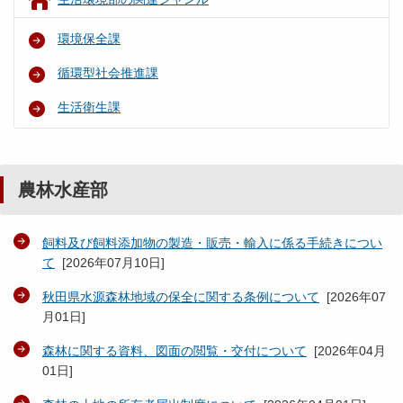
環境保全課
循環型社会推進課
生活衛生課
農林水産部
飼料及び飼料添加物の製造・販売・輸入に係る手続きについ
て
[
2026年07月10日
]
秋田県水源森林地域の保全に関する条例について
[
2026年07
月01日
]
森林に関する資料、図面の閲覧・交付について
[
2026年04月
01日
]