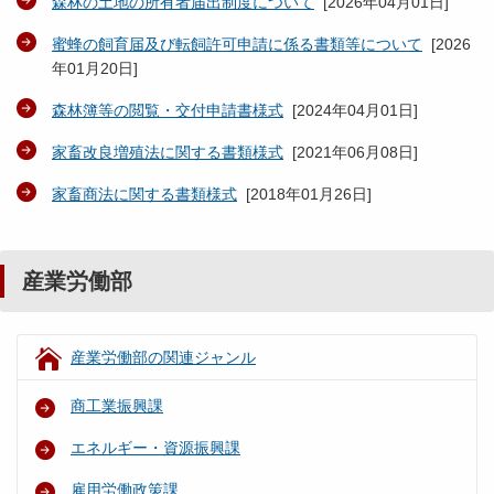
森林の土地の所有者届出制度について
[
2026年04月01日
]
蜜蜂の飼育届及び転飼許可申請に係る書類等について
[
2026
年01月20日
]
森林簿等の閲覧・交付申請書様式
[
2024年04月01日
]
家畜改良増殖法に関する書類様式
[
2021年06月08日
]
家畜商法に関する書類様式
[
2018年01月26日
]
産業労働部
産業労働部の関連ジャンル
商工業振興課
エネルギー・資源振興課
雇用労働政策課