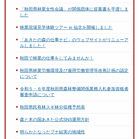
「秋田県林業女性会議」が関係団体に提案書を手渡しま
した
林業現場見学体験ツアー in 仙北を開催しました
「あきたの森の仕事ナビ」のウェブサイトがリニューア
ルしました！
秋田で林業の仕事をしてみませんか！
秋田県林業労働環境及び雇用労働管理等改善計画の認定
について
令和５・６年度秋田県森林整備関係業務入札参加資格者
審査申請について
秋田県民有林スギ林分収穫予想表
森と木の国あきた公式SNS運用方針
明らかとなったブナ結実の地域性