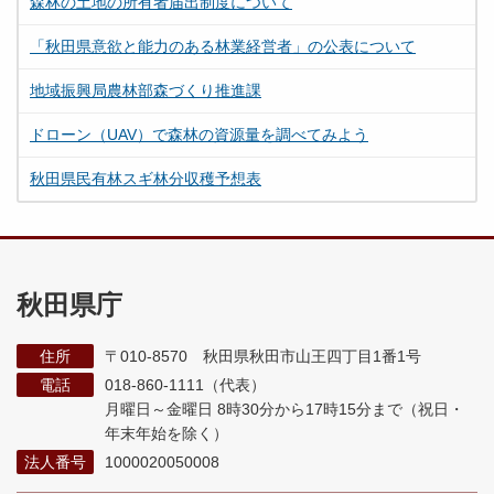
森林の土地の所有者届出制度について
「秋田県意欲と能力のある林業経営者」の公表について
地域振興局農林部森づくり推進課
ドローン（UAV）で森林の資源量を調べてみよう
秋田県民有林スギ林分収穫予想表
秋田県庁
住所
〒010-8570 秋田県秋田市山王四丁目1番1号
電話
018-860-1111（代表）
月曜日～金曜日 8時30分から17時15分まで
（祝日・
年末年始を除く）
法人番号
1000020050008