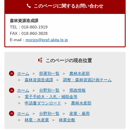
このページに関するお問い合わせ
森林資源造成課
TEL：018-860-1919
FAX：018-860-3828
E-mail：
morizo@pref.akita.lg.jp
このページの現在位置
ホーム
部署別一覧
農林水産部
森林資源造成課
調整・森林資源計画チーム
ホーム
分野別一覧
県政情報
電子手続き・入札・補助金等
申請書ダウンロード
農林水産部
ホーム
分野別一覧
産業・雇用
林業・水産業
林業全般