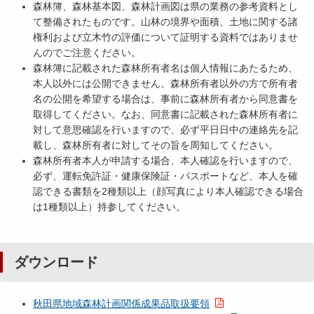
森林簿、森林基本図、森林計画図は県の業務の参考資料とし
て整備されたものです。山林の境界や面積、土地に関する諸
権利および立木竹の評価について証明する資料ではありませ
んのでご注意ください。
森林簿に記載された森林所有者名は個人情報にあたるため、
本人以外には公開できません。森林所有者以外の方で所有者
名の公開を希望する場合は、事前に森林所有者から同意書を
取得してください。なお、同意書に記載された森林所有者に
対して意思確認を行いますので、必ず平日日中の連絡先を記
載し、森林所有者に対してその旨を周知してください。
森林所有者本人が申請する場合、本人確認を行いますので、
必ず、運転免許証・健康保険証・パスポートなど、本人を確
認できる書類を2種類以上（顔写真により本人確認できる場合
は1種類以上）持参してください。
ダウンロード
秋田県地域森林計画関係成果品取扱要領