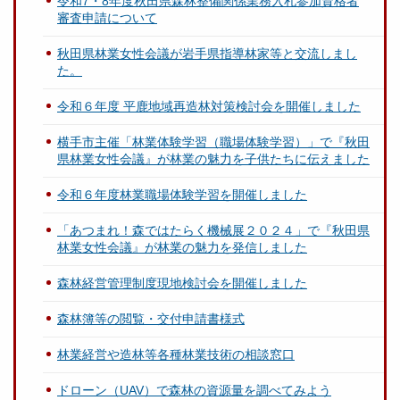
令和7・8年度秋田県森林整備関係業務入札参加資格者
審査申請について
秋田県林業女性会議が岩手県指導林家等と交流しまし
た。
令和６年度 平鹿地域再造林対策検討会を開催しました
横手市主催「林業体験学習（職場体験学習）」で『秋田
県林業女性会議』が林業の魅力を子供たちに伝えました
令和６年度林業職場体験学習を開催しました
「あつまれ！森ではたらく機械展２０２４」で『秋田県
林業女性会議』が林業の魅力を発信しました
森林経営管理制度現地検討会を開催しました
森林簿等の閲覧・交付申請書様式
林業経営や造林等各種林業技術の相談窓口
ドローン（UAV）で森林の資源量を調べてみよう