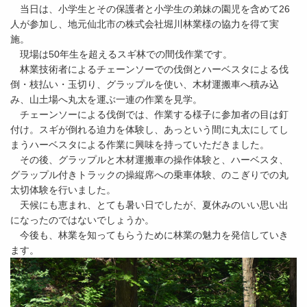
当日は、小学生とその保護者と小学生の弟妹の園児を含めて26
人が参加し、地元仙北市の株式会社堀川林業様の協力を得て実
施。
現場は50年生を超えるスギ林での間伐作業です。
林業技術者によるチェーンソーでの伐倒とハーベスタによる伐
倒・枝払い・玉切り、グラップルを使い、木材運搬車へ積み込
み、山土場へ丸太を運ぶ一連の作業を見学。
チェーンソーによる伐倒では、作業する様子に参加者の目は釘
付け。スギが倒れる迫力を体験し、あっという間に丸太にしてし
まうハーベスタによる作業に興味を持っていただきました。
その後、グラップルと木材運搬車の操作体験と、ハーベスタ、
グラップル付きトラックの操縦席への乗車体験、のこぎりでの丸
太切体験を行いました。
天候にも恵まれ、とても暑い日でしたが、夏休みのいい思い出
になったのではないでしょうか。
今後も、林業を知ってもらうために林業の魅力を発信していき
ます。