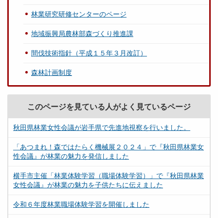
林業研究研修センターのページ
地域振興局農林部森づくり推進課
間伐技術指針（平成１５年３月改訂）
森林計画制度
このページを見ている人がよく見ているページ
秋田県林業女性会議が岩手県で先進地視察を行いました。
「あつまれ！森ではたらく機械展２０２４」で『秋田県林業女
性会議』が林業の魅力を発信しました
横手市主催「林業体験学習（職場体験学習）」で『秋田県林業
女性会議』が林業の魅力を子供たちに伝えました
令和６年度林業職場体験学習を開催しました