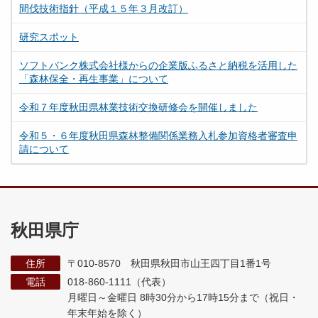
間伐技術指針（平成１５年３月改訂）
研究スポット
ソフトバンク株式会社様からの企業版ふるさと納税を活用した
「森林保全・再生事業」について
令和７年度秋田県林業技術交換研修会を開催しました
令和５・６年度秋田県森林整備関係業務入札参加資格者審査申
請について
秋田県庁
住所
〒010-8570 秋田県秋田市山王四丁目1番1号
電話
018-860-1111（代表）
月曜日～金曜日 8時30分から17時15分まで
（祝日・
年末年始を除く）