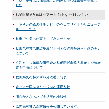
「秋田県林業女性会議」が関係団体に提案書を手渡しま
した
林業現場見学体験ツアー in 仙北を開催しました
「あきたの森の仕事ナビ」のウェブサイトがリニューア
ルしました！
秋田で林業の仕事をしてみませんか！
秋田県林業労働環境及び雇用労働管理等改善計画の認定
について
令和５・６年度秋田県森林整備関係業務入札参加資格者
審査申請について
秋田県民有林スギ林分収穫予想表
森と木の国あきた公式SNS運用方針
明らかとなったブナ結実の地域性
県内民有林の森林情報を公開しています。