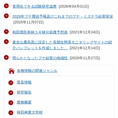
実用化できる試験研究成果
[
2026年04月01日
]
2026年ブナ豊凶予報及びこれまでのブナ・ミズナラ結実状況
[
2025年11月07日
]
秋田県民有林スギ林分収穫予想表
[
2021年12月24日
]
森吉山麓高原に設定した長期生態系モニタリングサイトの紹
介パンフレットを作成しました。
[
2021年12月14日
]
明らかとなったブナ結実の地域性
[
2020年11月27日
]
各種情報の関連ジャンル
普及情報
研究報告
業務概要
秋田林業大学校