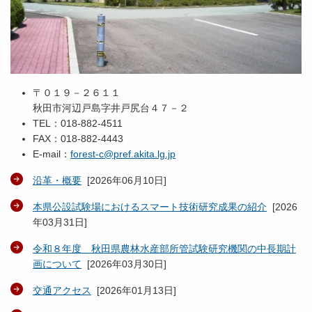
〒０１９－２６１１
秋田市河辺戸島字井戸尻台４７－２
TEL：018-882-4511
FAX：018-882-4443
E-mail：
forest-c@pref.akita.lg.jp
沿革・概要
[
2026年06月10日
]
本県公設試験場におけるスマート技術研究成果の紹介
[
2026
年03月31日
]
令和８年度 秋田県農林水産部所管試験研究機関の中長期計
画について
[
2026年03月30日
]
交通アクセス
[
2026年01月13日
]