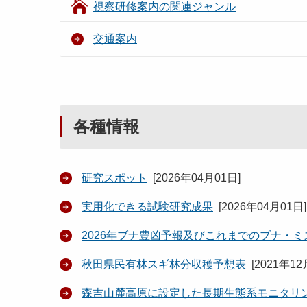
視察研修案内の関連ジャンル
交通案内
各種情報
研究スポット
[
2026年04月01日
]
実用化できる試験研究成果
[
2026年04月01日
]
2026年ブナ豊凶予報及びこれまでのブナ・
秋田県民有林スギ林分収穫予想表
[
2021年12
森吉山麓高原に設定した長期生態系モニタリ