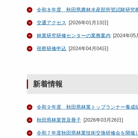
令和８年度 秋田県農林水産部所管試験研究
交通アクセス
[
2026年01月13日
]
林業研究研修センターの業務案内
[
2024年05
視察研修申込
[
2024年04月04日
]
新着情報
令和９年度 秋田県林業トップランナー養成
秋田県林業普及冊子
[
2026年03月26日
]
令和７年度秋田県林業技術交換研修会を開催