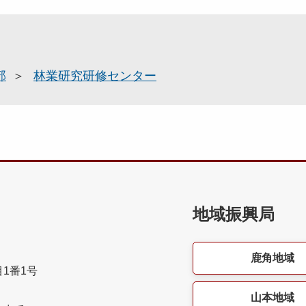
部
林業研究研修センター
地域振興局
鹿角地域
目1番1号
山本地域