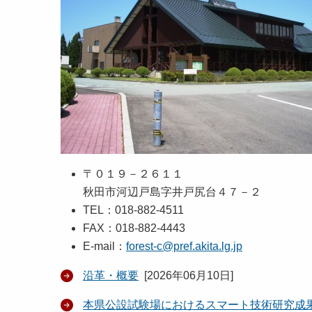
〒０１９－２６１１
秋田市河辺戸島字井戸尻台４７－２
TEL：018-882-4511
FAX：018-882-4443
E-mail：
forest-c@pref.akita.lg.jp
沿革・概要
[
2026年06月10日
]
本県公設試験場におけるスマート技術研究成