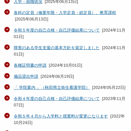
入学・就職状況
[
2025年06月13日
]
各科の定員（修業年限・入学定員・総定員）、教育課程
[
2025年06月13日
]
令和５年度の自己点検・自己評価結果について
[
2024年11月
01日
]
障害のある学生支援の基本方針を策定しました
[
2024年11月
01日
]
各種証明書の申請
[
2024年10月01日
]
備品貸出申請
[
2024年06月19日
]
「 学院案内 」（秋田県立衛生看護学院）
[
2024年05月22日
]
令和４年度の自己点検・自己評価結果について
[
2023年11月
07日
]
令和５年４月から入学料と授業料が変更になります
[
2022年
10月24日
]