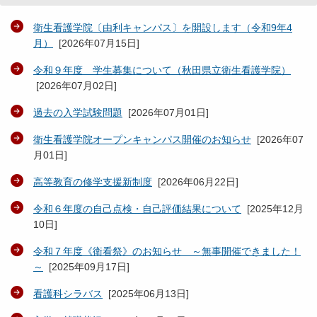
衛生看護学院〔由利キャンパス〕を開設します（令和9年4
月）
[
2026年07月15日
]
令和９年度 学生募集について（秋田県立衛生看護学院）
[
2026年07月02日
]
過去の入学試験問題
[
2026年07月01日
]
衛生看護学院オープンキャンパス開催のお知らせ
[
2026年07
月01日
]
高等教育の修学支援新制度
[
2026年06月22日
]
令和６年度の自己点検・自己評価結果について
[
2025年12月
10日
]
令和７年度《衛看祭》のお知らせ ～無事開催できました！
～
[
2025年09月17日
]
看護科シラバス
[
2025年06月13日
]