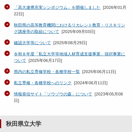
「高大連携充実シンポジウム」を開催しました
[
2026年01月
22日
]
秋田県の高等教育機関におけるリカレント教育・リスキリン
グ講座等の取組について
[
2025年09月03日
]
確認大学等について
[
2025年08月29日
]
令和８年度「私立大学等地域人材育成支援事業」採択事業に
ついて
[
2025年06月17日
]
県内の私立専修学校・各種学校一覧
[
2025年06月11日
]
私立専修・各種学校へのリンク
[
2024年06月11日
]
情報発信サイト「ソウゾウの森」について
[
2023年05月08
日
]
秋田県立大学