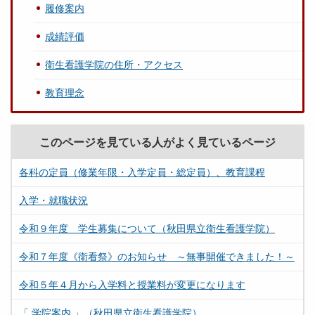
履修案内
成績評価
衛生看護学院の住所・アクセス
教育理念
このページを見ている人がよく見ているページ
各科の定員（修業年限・入学定員・総定員）、教育課程
入学・就職状況
令和９年度 学生募集について（秋田県立衛生看護学院）
令和７年度《衛看祭》のお知らせ ～無事開催できました！～
令和５年４月から入学料と授業料が変更になります
「 学院案内 」（秋田県立衛生看護学院）