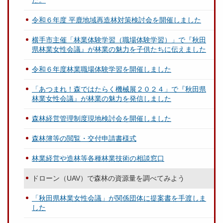
た。
令和６年度 平鹿地域再造林対策検討会を開催しました
横手市主催「林業体験学習（職場体験学習）」で『秋田
県林業女性会議』が林業の魅力を子供たちに伝えました
令和６年度林業職場体験学習を開催しました
「あつまれ！森ではたらく機械展２０２４」で『秋田県
林業女性会議』が林業の魅力を発信しました
森林経営管理制度現地検討会を開催しました
森林簿等の閲覧・交付申請書様式
林業経営や造林等各種林業技術の相談窓口
ドローン（UAV）で森林の資源量を調べてみよう
「秋田県林業女性会議」が関係団体に提案書を手渡しま
した