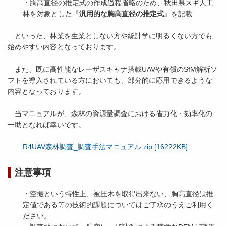
・胸高直径の推定式の作成過程省略のため、秋田県スギ人工
林を対象とした『
汎用的な胸高直径の推定式
』を記載
といった、林業を生業としない方や統計学に明るくない方でも
始めやすい内容となっております。
また、既に高性能なレーザスキャナ搭載UAVや有償のSfM解析ソ
フトを導入されている方においても、部分的に応用できるような
内容となっております。
当マニュアルが、森林の資源量調査における省力化・効率化の
一助となれば幸いです。
R4UAV森林調査_調査手法マニュアル.zip [16222KB]
注意事項
・空撮という特性上、被圧木を取得出来ない、胸高直径は推
定値である等の技術的課題についてはご了承のうえご利用く
ださい。