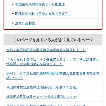
地域振興局農林部森づくり推進課
間伐技術指針（平成１５年３月改訂）
森林計画制度
このページを見ている人がよく見ているページ
令和７年度秋田県林業技術交換研修会を開催しました
「あつまれ！森ではたらく機械展２０２４」で『秋田県林業女
性会議』が林業の魅力を発信しました
令和５・６年度秋田県森林整備関係業務入札参加資格者審査申
請について
秋田県林業普及指導現地情報集【令和７年度版】
林業現場見学体験ツアー in 仙北を開催しました