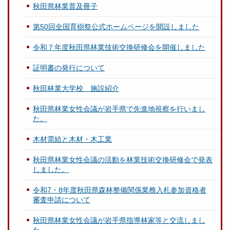
秋田県林業普及冊子
第50回全国育樹祭公式ホームページを開設しました
令和７年度秋田県林業技術交換研修会を開催しました
証明書の発行について
秋田林業大学校 施設紹介
秋田県林業女性会議が岩手県で先進地視察を行いまし
た。
木材需給と木材・木工業
秋田県林業女性会議の活動を林業技術交換研修会で発表
しました。
令和7・8年度秋田県森林整備関係業務入札参加資格者
審査申請について
秋田県林業女性会議が岩手県指導林家等と交流しまし