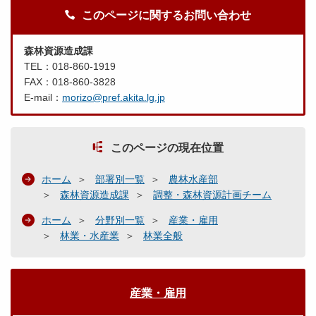
このページに関するお問い合わせ
森林資源造成課
TEL：018-860-1919
FAX：018-860-3828
E-mail：
morizo@pref.akita.lg.jp
このページの現在位置
ホーム
部署別一覧
農林水産部
森林資源造成課
調整・森林資源計画チーム
ホーム
分野別一覧
産業・雇用
林業・水産業
林業全般
産業・雇用