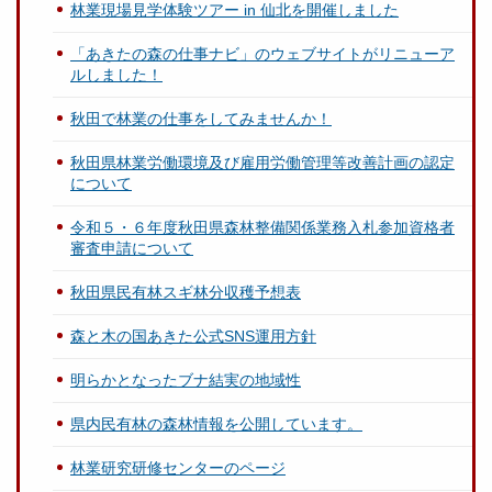
林業現場見学体験ツアー in 仙北を開催しました
「あきたの森の仕事ナビ」のウェブサイトがリニューア
ルしました！
秋田で林業の仕事をしてみませんか！
秋田県林業労働環境及び雇用労働管理等改善計画の認定
について
令和５・６年度秋田県森林整備関係業務入札参加資格者
審査申請について
秋田県民有林スギ林分収穫予想表
森と木の国あきた公式SNS運用方針
明らかとなったブナ結実の地域性
県内民有林の森林情報を公開しています。
林業研究研修センターのページ