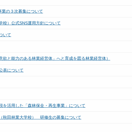
事業の３次募集について
学校）公式SNS運用方針について
ついて
意欲と能力のある林業経営体」へと育成を図る林業経営体）
公表について
税を活用した「森林保全・再生事業」について
（秋田林業大学校） 研修生の募集について