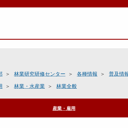
部
林業研究研修センター
各種情報
普及情
用
林業・水産業
林業全般
産業・雇用