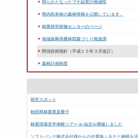
明らかとなったブナ結実の地域性
県内民有林の森林情報を公開しています。
林業研究研修センターのページ
地域振興局農林部森づくり推進課
間伐技術指針（平成１５年３月改訂）
森林計画制度
研究スポット
秋田県林業普及冊子
林業現場見学体験ツアー in 仙北を開催しました
ソフトバンク株式会社様からの企業版ふるさと納税を