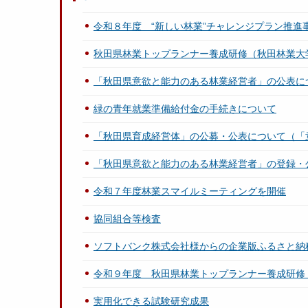
令和８年度 “新しい林業”チャレンジプラン推進
秋田県林業トップランナー養成研修（秋田林業大
「秋田県意欲と能力のある林業経営者」の公表に
緑の青年就業準備給付金の手続きについて
「秋田県育成経営体」の公募・公表について（「
「秋田県意欲と能力のある林業経営者」の登録・
令和７年度林業スマイルミーティングを開催
協同組合等検査
ソフトバンク株式会社様からの企業版ふるさと納
令和９年度 秋田県林業トップランナー養成研修
実用化できる試験研究成果