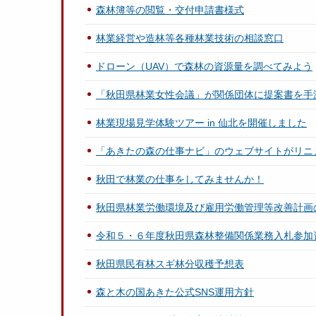
森林簿等の閲覧・交付申請書様式
林業経営や造林等各種林業技術の相談窓口
ドローン（UAV）で森林の資源量を調べてみよう
「秋田県林業女性会議」が関係団体に提案書を手
林業現場見学体験ツアー in 仙北を開催しました
「あきたの森の仕事ナビ」のウェブサイトがリニ
秋田で林業の仕事をしてみませんか！
秋田県林業労働環境及び雇用労働管理等改善計画
令和５・６年度秋田県森林整備関係業務入札参加
秋田県民有林スギ林分収穫予想表
森と木の国あきた公式SNS運用方針