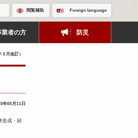
閲覧補助
Foreign language
事業者の方
防災
年３月改訂）
15年05月11日
林造成・経