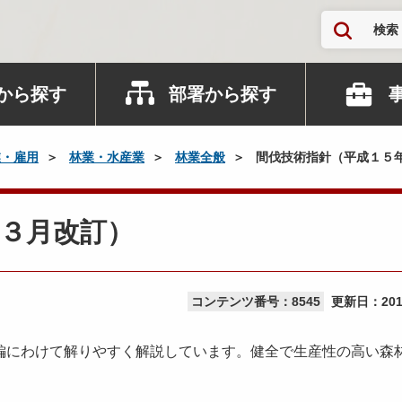
検索
から探す
部署から探す
業・雇用
林業・水産業
林業全般
間伐技術指針（平成１５
３月改訂）
コンテンツ番号：8545
更新日：
20
編にわけて解りやすく解説しています。健全で生産性の高い森