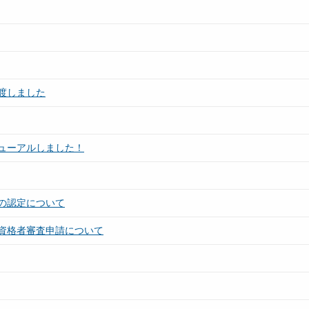
渡しました
ューアルしました！
の認定について
資格者審査申請について