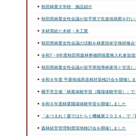
秋田林業大学校 施設紹介
秋田県林業女性会議が岩手県で先進地視察を行い
木材需給と木材・木工業
秋田県林業女性会議の活動を林業技術交換研修会
令和7・8年度秋田県森林整備関係業務入札参加
秋田県林業女性会議が岩手県指導林家等と交流し
令和６年度 平鹿地域再造林対策検討会を開催し
横手市主催「林業体験学習（職場体験学習）」で
令和６年度林業職場体験学習を開催しました
「あつまれ！森ではたらく機械展２０２４」で『
森林経営管理制度現地検討会を開催しました