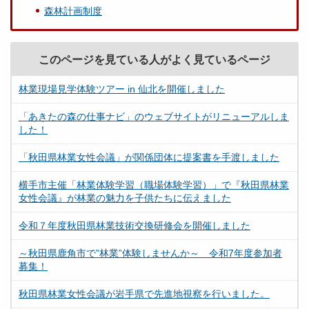
森林計画制度
このページを見ている人がよく見ているページ
林業現場見学体験ツアー in 仙北を開催しました
「あきたの森の仕事ナビ」のウェブサイトがリニューアルしま
した！
「秋田県林業女性会議」が関係団体に提案書を手渡しました
横手市主催「林業体験学習（職場体験学習）」で『秋田県林業
女性会議』が林業の魅力を子供たちに伝えました
令和７年度秋田県林業技術交換研修会を開催しました
～秋田県鹿角市で”林業”体験しませんか～ 令和7年度参加者
募集！
秋田県林業女性会議が岩手県で先進地視察を行いました。