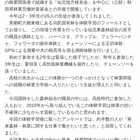
の林業関係者で組織する「仙北地方林友会」を中心に（公財）秋
田県林業労働対策基金との共催で開催しています。
今年は2・3年生の26人の生徒が参加してくれました。
美郷町六郷東根にある潟尻国有林を体験学習のフィールドとし
てお借りし、この現場で作業を行っている仙北東森林組合の若手
の職員が講師となり、ハーベスタ、グラップル、フェラーバンチ
ャ、フォワーダの操作体験と、チェーンソーによる玉切体験、
GPSによる測量や木の樹高等を測る測樹体験を行いました。
初めて参加する2年生は緊張した様子でしたが、昨年も参加した
3年生は、要領良く高性能林業機械を操作したり、チェーンソーを
扱っていました。
高校の先生からはこの体験が一つのきっかけとなって林業関係
への就職や林業大学校へ入りたいという生徒が増えたと伺いまし
た。
今回講師をした森林組合の職員の中には、高校時代に参加した
人もおり、2010年から取り組んでいるこの体験学習は林業の担い
手確保に少なからず貢献しているものと思われます。
今回の体験学習後に取ったアンケートでは、約半数の人が『将
来森林・林業に関する仕事で働きたいと思った』と回答してくれ
ました。
今回参加した生徒の中から将来、林業関係でバリバリ働いてい