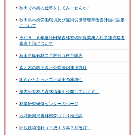
秋田で林業の仕事をしてみませんか！
秋田県林業労働環境及び雇用労働管理等改善計画の認定
について
令和５・６年度秋田県森林整備関係業務入札参加資格者
審査申請について
秋田県民有林スギ林分収穫予想表
森と木の国あきた公式SNS運用方針
明らかとなったブナ結実の地域性
県内民有林の森林情報を公開しています。
林業研究研修センターのページ
地域振興局農林部森づくり推進課
間伐技術指針（平成１５年３月改訂）