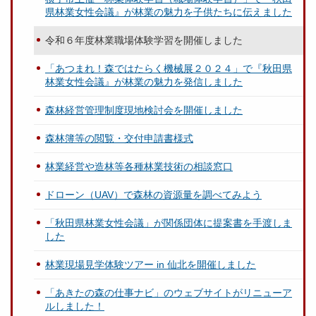
県林業女性会議』が林業の魅力を子供たちに伝えました
令和６年度林業職場体験学習を開催しました
「あつまれ！森ではたらく機械展２０２４」で『秋田県
林業女性会議』が林業の魅力を発信しました
森林経営管理制度現地検討会を開催しました
森林簿等の閲覧・交付申請書様式
林業経営や造林等各種林業技術の相談窓口
ドローン（UAV）で森林の資源量を調べてみよう
「秋田県林業女性会議」が関係団体に提案書を手渡しま
した
林業現場見学体験ツアー in 仙北を開催しました
「あきたの森の仕事ナビ」のウェブサイトがリニューア
ルしました！