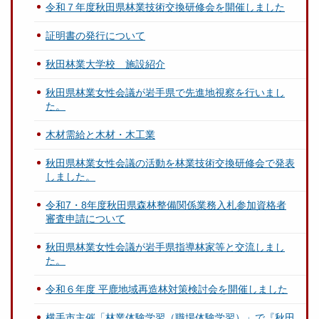
令和７年度秋田県林業技術交換研修会を開催しました
証明書の発行について
秋田林業大学校 施設紹介
秋田県林業女性会議が岩手県で先進地視察を行いまし
た。
木材需給と木材・木工業
秋田県林業女性会議の活動を林業技術交換研修会で発表
しました。
令和7・8年度秋田県森林整備関係業務入札参加資格者
審査申請について
秋田県林業女性会議が岩手県指導林家等と交流しまし
た。
令和６年度 平鹿地域再造林対策検討会を開催しました
横手市主催「林業体験学習（職場体験学習）」で『秋田