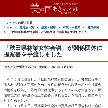
このページの現在位置：
ホーム
分野別一覧
産業・雇用
林業・水産業
林業振興
「秋田県林業女性会議」が関係団体に提案書を手渡しました
「秋田県林業女性会議」が関係団体に
提案書を手渡しました
コンテンツ番号：76759
更新日：
2023年10月17日
今年５月に設置した「秋田県林業女性会議」は、林業に従事す
る人材の確保と定着のため、女性の視点から現状分析や先進事例
の情報を収集し、最終的には従事するすべての人が働きやすい職
場環境の整備を進める上で必要とされることを検討し、提案をと
りまとめました。
去る１０月４日、県林業女性会議の委員が秋田県森林組合会館