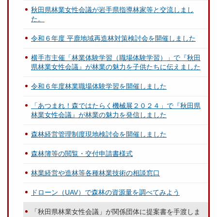
秋田県林業女性会議が岩手県指導林家等と交流しまし
た。
令和６年度 平鹿地域再造林対策検討会を開催しました
横手市主催「林業体験学習（職場体験学習）」で『秋田
県林業女性会議』が林業の魅力を子供たちに伝えました
令和６年度林業職場体験学習を開催しました
「あつまれ！森ではたらく機械展２０２４」で『秋田県
林業女性会議』が林業の魅力を発信しました
森林経営管理制度現地検討会を開催しました
森林簿等の閲覧・交付申請書様式
林業経営や造林等各種林業技術の相談窓口
ドローン（UAV）で森林の資源量を調べてみよう
「秋田県林業女性会議」が関係団体に提案書を手渡しま