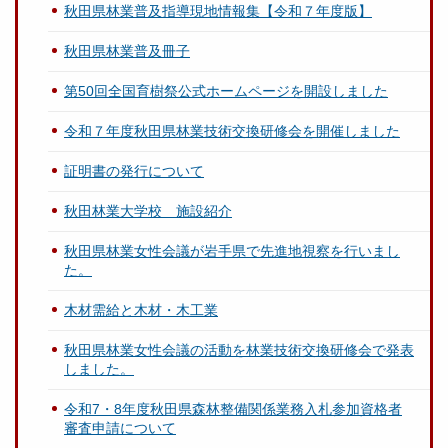
秋田県林業普及指導現地情報集【令和７年度版】
秋田県林業普及冊子
第50回全国育樹祭公式ホームページを開設しました
令和７年度秋田県林業技術交換研修会を開催しました
証明書の発行について
秋田林業大学校 施設紹介
秋田県林業女性会議が岩手県で先進地視察を行いまし
た。
木材需給と木材・木工業
秋田県林業女性会議の活動を林業技術交換研修会で発表
しました。
令和7・8年度秋田県森林整備関係業務入札参加資格者
審査申請について