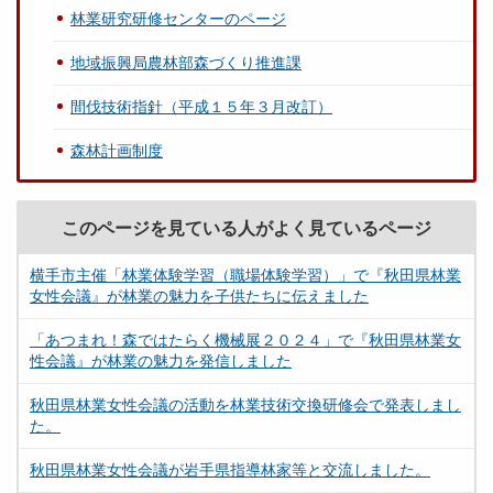
林業研究研修センターのページ
地域振興局農林部森づくり推進課
間伐技術指針（平成１５年３月改訂）
森林計画制度
このページを見ている人がよく見ているページ
横手市主催「林業体験学習（職場体験学習）」で『秋田県林業
女性会議』が林業の魅力を子供たちに伝えました
「あつまれ！森ではたらく機械展２０２４」で『秋田県林業女
性会議』が林業の魅力を発信しました
秋田県林業女性会議の活動を林業技術交換研修会で発表しまし
た。
秋田県林業女性会議が岩手県指導林家等と交流しました。