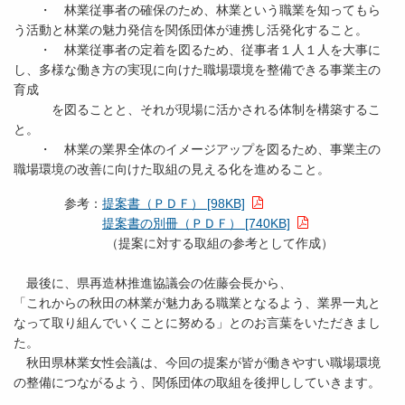
・ 林業従事者の確保のため、林業という職業を知ってもら
う活動と林業の魅力発信を関係団体が連携し活発化すること。
・ 林業従事者の定着を図るため、従事者１人１人を大事に
し、多様な働き方の実現に向けた職場環境を整備できる事業主の
育成
を図ることと、それが現場に活かされる体制を構築するこ
と。
・ 林業の業界全体のイメージアップを図るため、事業主の
職場環境の改善に向けた取組の見える化を進めること。
参考：
提案書（ＰＤＦ） [98KB]
提案書の別冊（ＰＤＦ） [740KB]
（提案に対する取組の参考として作成）
最後に、県再造林推進協議会の佐藤会長から、
「これからの秋田の林業が魅力ある職業となるよう、業界一丸と
なって取り組んでいくことに努める」とのお言葉をいただきまし
た。
秋田県林業女性会議は、今回の提案が皆が働きやすい職場環境
の整備につながるよう、関係団体の取組を後押ししていきます。