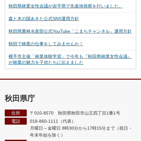
秋田県林業女性会議が岩手県で先進地視察を行いました。
森と木の国あきた公式SNS運用方針
秋田県農林水産部公式YouTube「こまちチャンネル」運用方針
秋田で林業の仕事をしてみませんか！
横手市主催「林業体験学習」で今年も『秋田県林業女性会議』
が林業の魅力を子供たちに伝えました
秋田県庁
住所
〒010-8570 秋田県秋田市山王四丁目1番1号
電話
018-860-1111（代表）
月曜日～金曜日 8時30分から17時15分まで
（祝日・
年末年始を除く）