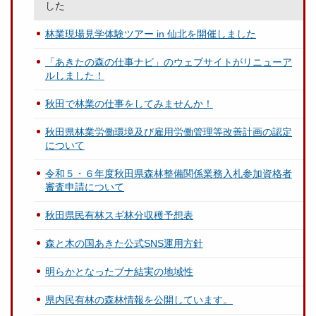
した
林業現場見学体験ツアー in 仙北を開催しました
「あきたの森の仕事ナビ」のウェブサイトがリニューア
ルしました！
秋田で林業の仕事をしてみませんか！
秋田県林業労働環境及び雇用労働管理等改善計画の認定
について
令和５・６年度秋田県森林整備関係業務入札参加資格者
審査申請について
秋田県民有林スギ林分収穫予想表
森と木の国あきた公式SNS運用方針
明らかとなったブナ結実の地域性
県内民有林の森林情報を公開しています。