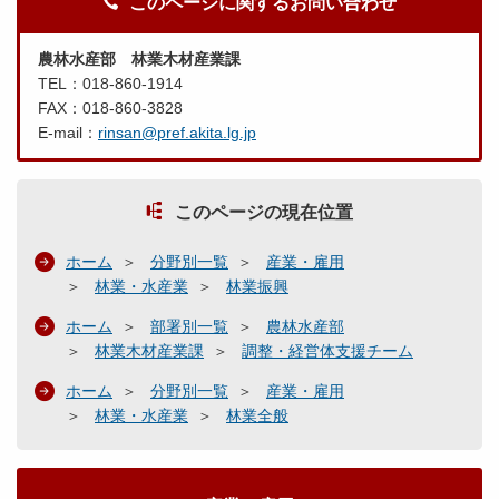
このページに関するお問い合わせ
農林水産部 林業木材産業課
TEL：018-860-1914
FAX：018-860-3828
E-mail：
rinsan@pref.akita.lg.jp
このページの現在位置
ホーム
分野別一覧
産業・雇用
林業・水産業
林業振興
ホーム
部署別一覧
農林水産部
林業木材産業課
調整・経営体支援チーム
ホーム
分野別一覧
産業・雇用
林業・水産業
林業全般