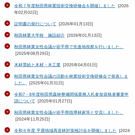
令和７年度秋田県林業技術交換研修会を開催しました
[
2026
年02月02日
]
証明書の発行について
[
2026年01月13日
]
秋田林業大学校 施設紹介
[
2026年01月13日
]
秋田県林業女性会議が岩手県で先進地視察を行いました。
[
2025年08月29日
]
木材需給と木材・木工業
[
2025年04月01日
]
秋田県林業女性会議の活動を林業技術交換研修会で発表しま
した。
[
2025年01月31日
]
令和7・8年度秋田県森林整備関係業務入札参加資格者審査申
請について
[
2025年01月27日
]
秋田県林業女性会議が岩手県指導林家等と交流しました。
[
2024年11月25日
]
令和６年度 平鹿地域再造林対策検討会を開催しました
[
2024