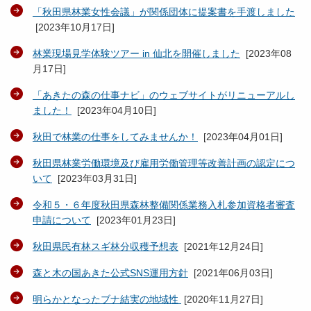
「秋田県林業女性会議」が関係団体に提案書を手渡しました
[
2023年10月17日
]
林業現場見学体験ツアー in 仙北を開催しました
[
2023年08
月17日
]
「あきたの森の仕事ナビ」のウェブサイトがリニューアルし
ました！
[
2023年04月10日
]
秋田で林業の仕事をしてみませんか！
[
2023年04月01日
]
秋田県林業労働環境及び雇用労働管理等改善計画の認定につ
いて
[
2023年03月31日
]
令和５・６年度秋田県森林整備関係業務入札参加資格者審査
申請について
[
2023年01月23日
]
秋田県民有林スギ林分収穫予想表
[
2021年12月24日
]
森と木の国あきた公式SNS運用方針
[
2021年06月03日
]
明らかとなったブナ結実の地域性
[
2020年11月27日
]