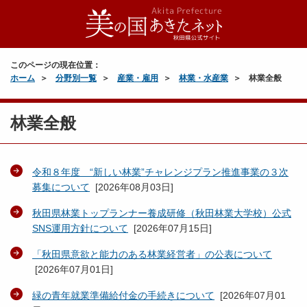
このページの現在位置：
ホーム
分野別一覧
産業・雇用
林業・水産業
林業全般
林業全般
令和８年度 “新しい林業”チャレンジプラン推進事業の３次
募集について
[
2026年08月03日
]
秋田県林業トップランナー養成研修（秋田林業大学校）公式
SNS運用方針について
[
2026年07月15日
]
「秋田県意欲と能力のある林業経営者」の公表について
[
2026年07月01日
]
緑の青年就業準備給付金の手続きについて
[
2026年07月01