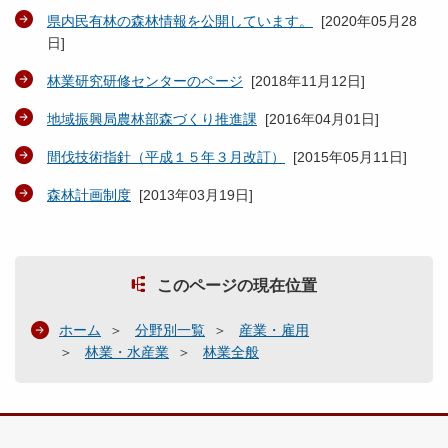
県内民有林の森林情報を公開しています。
[
2020年05月28
日
]
林業研究研修センターのページ
[
2018年11月12日
]
地域振興局農林部森づくり推進課
[
2016年04月01日
]
間伐技術指針（平成１５年３月改訂）
[
2015年05月11日
]
森林計画制度
[
2013年03月19日
]
このページの現在位置
ホーム
分野別一覧
産業・雇用
林業・水産業
林業全般