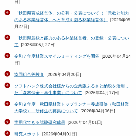
日
]
「秋田県育成経営体」の公募・公表について（「意欲と能力
のある林業経営体」へと育成を図る林業経営体）
[
2026年05
月27日
]
「秋田県意欲と能力のある林業経営者」の登録・公表につい
て
[
2026年05月27日
]
令和７年度林業スマイルミーティングを開催
[
2026年04月24
日
]
協同組合等検査
[
2026年04月20日
]
ソフトバンク株式会社様からの企業版ふるさと納税を活用し
た「森林保全・再生事業」について
[
2026年04月17日
]
令和９年度 秋田県林業トップランナー養成研修（秋田林業
大学校） 研修生の募集について
[
2026年04月06日
]
実用化できる試験研究成果
[
2026年04月01日
]
研究スポット
[
2026年04月01日
]