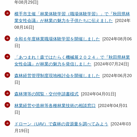
年08月29日
]
横手市主催「林業体験学習（職場体験学習）」で『秋田県林
業女性会議』が林業の魅力を子供たちに伝えました
[
2024年
08月16日
]
令和６年度林業職場体験学習を開催しました
[
2024年08月06
日
]
「あつまれ！森ではたらく機械展２０２４」で『秋田県林業
女性会議』が林業の魅力を発信しました
[
2024年07月24日
]
森林経営管理制度現地検討会を開催しました
[
2024年06月20
日
]
森林簿等の閲覧・交付申請書様式
[
2024年04月01日
]
林業経営や造林等各種林業技術の相談窓口
[
2024年04月01
日
]
ドローン（UAV）で森林の資源量を調べてみよう
[
2024年03
月19日
]