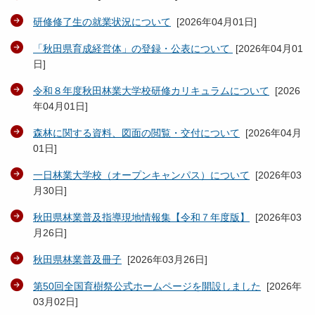
研修修了生の就業状況について
[
2026年04月01日
]
「秋田県育成経営体」の登録・公表について
[
2026年04月01
日
]
令和８年度秋田林業大学校研修カリキュラムについて
[
2026
年04月01日
]
森林に関する資料、図面の閲覧・交付について
[
2026年04月
01日
]
一日林業大学校（オープンキャンパス）について
[
2026年03
月30日
]
秋田県林業普及指導現地情報集【令和７年度版】
[
2026年03
月26日
]
秋田県林業普及冊子
[
2026年03月26日
]
第50回全国育樹祭公式ホームページを開設しました
[
2026年
03月02日
]