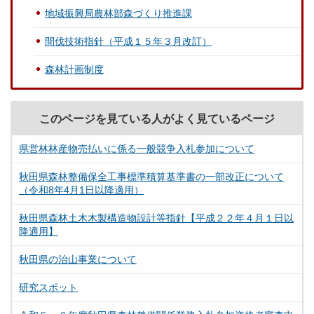
地域振興局農林部森づくり推進課
間伐技術指針（平成１５年３月改訂）
森林計画制度
このページを見ている人がよく見ているページ
県営林林産物売払いに係る一般競争入札参加について
秋田県森林整備保全工事標準積算基準書の一部改正について
（令和8年4月1日以降適用）
秋田県森林土木木製構造物設計等指針【平成２２年４月１日以
降適用】
秋田県の治山事業について
研究スポット