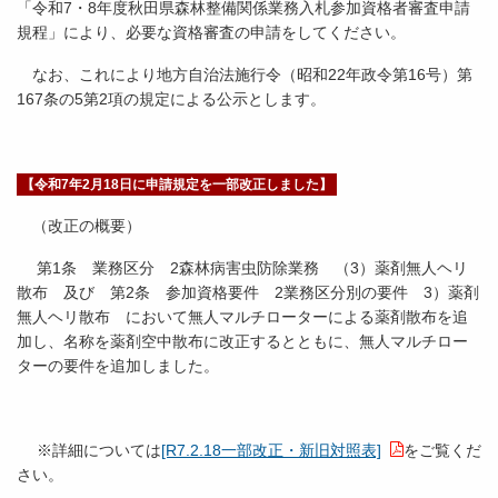
「令和7・8年度秋田県森林整備関係業務入札参加資格者審査申請
規程」により、必要な資格審査の申請をしてください。
なお、これにより地方自治法施行令（昭和22年政令第16号）第
167条の5第2項の規定による公示とします。
【令和7年2月18日に申請規定を一部改正しました】
（改正の概要）
第1条 業務区分 2森林病害虫防除業務 （3）薬剤無人ヘリ
散布 及び 第2条 参加資格要件 2業務区分別の要件 3）薬剤
無人ヘリ散布 において無人マルチローターによる薬剤散布を追
加し、名称を薬剤空中散布に改正するとともに、無人マルチロー
ターの要件を追加しました。
※詳細については
[R7.2.18一部改正・新旧対照表]
をご覧くだ
さい。