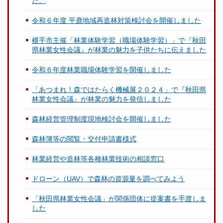
た。
令和６年度 平鹿地域再造林対策検討会を開催しました
横手市主催「林業体験学習（職場体験学習）」で『秋田
県林業女性会議』が林業の魅力を子供たちに伝えました
令和６年度林業職場体験学習を開催しました
「あつまれ！森ではたらく機械展２０２４」で『秋田県
林業女性会議』が林業の魅力を発信しました
森林経営管理制度現地検討会を開催しました
森林簿等の閲覧・交付申請書様式
林業経営や造林等各種林業技術の相談窓口
ドローン（UAV）で森林の資源量を調べてみよう
「秋田県林業女性会議」が関係団体に提案書を手渡しま
した