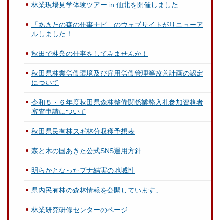
林業現場見学体験ツアー in 仙北を開催しました
「あきたの森の仕事ナビ」のウェブサイトがリニューア
ルしました！
秋田で林業の仕事をしてみませんか！
秋田県林業労働環境及び雇用労働管理等改善計画の認定
について
令和５・６年度秋田県森林整備関係業務入札参加資格者
審査申請について
秋田県民有林スギ林分収穫予想表
森と木の国あきた公式SNS運用方針
明らかとなったブナ結実の地域性
県内民有林の森林情報を公開しています。
林業研究研修センターのページ