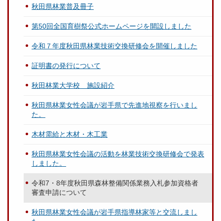
秋田県林業普及冊子
第50回全国育樹祭公式ホームページを開設しました
令和７年度秋田県林業技術交換研修会を開催しました
証明書の発行について
秋田林業大学校 施設紹介
秋田県林業女性会議が岩手県で先進地視察を行いまし
た。
木材需給と木材・木工業
秋田県林業女性会議の活動を林業技術交換研修会で発表
しました。
令和7・8年度秋田県森林整備関係業務入札参加資格者
審査申請について
秋田県林業女性会議が岩手県指導林家等と交流しまし