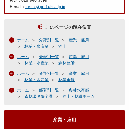
FAX：018-860-3899
E-mail：
forest@pref.akita.lg.jp
このページの現在位置
ホーム
分野別一覧
産業・雇用
林業・水産業
治山
ホーム
分野別一覧
産業・雇用
林業・水産業
森林整備
ホーム
分野別一覧
産業・雇用
林業・水産業
林業全般
ホーム
部署別一覧
農林水産部
森林環境保全課
治山・林道チーム
産業・雇用