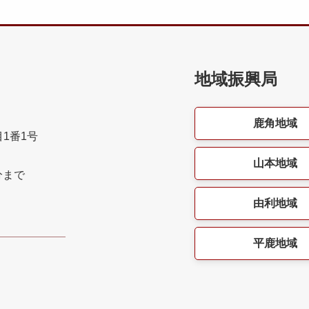
地域振興局
鹿角地域
目1番1号
山本地域
分まで
由利地域
平鹿地域