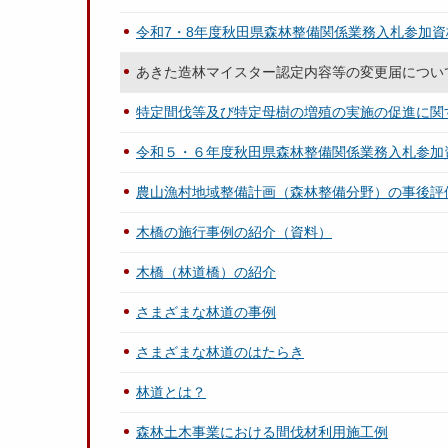
令和7・8年度秋田県森林整備関係業務入札参加
あきた造林マイスター認定内容等の変更届につい
特定間伐等及び特定母樹の増殖の実施の促進に関
令和５・６年度秋田県森林整備関係業務入札参加
農山漁村地域整備計画（森林整備分野）の事後評
木橋の施行事例の紹介（資料）
木橋（林道橋）の紹介
さまざまな林道の事例
さまざまな林道のはたらき
林道とは？
森林土木事業における間伐材利用施工例