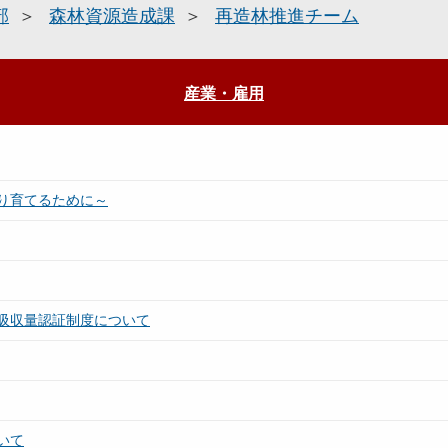
部
森林資源造成課
再造林推進チーム
産業・雇用
り育てるために～
吸収量認証制度について
いて