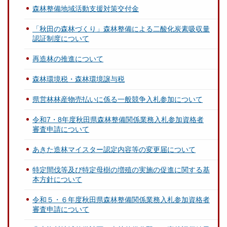
森林整備地域活動支援対策交付金
「秋田の森林づくり」森林整備による二酸化炭素吸収量
認証制度について
再造林の推進について
森林環境税・森林環境譲与税
県営林林産物売払いに係る一般競争入札参加について
令和7・8年度秋田県森林整備関係業務入札参加資格者
審査申請について
あきた造林マイスター認定内容等の変更届について
特定間伐等及び特定母樹の増殖の実施の促進に関する基
本方針について
令和５・６年度秋田県森林整備関係業務入札参加資格者
審査申請について